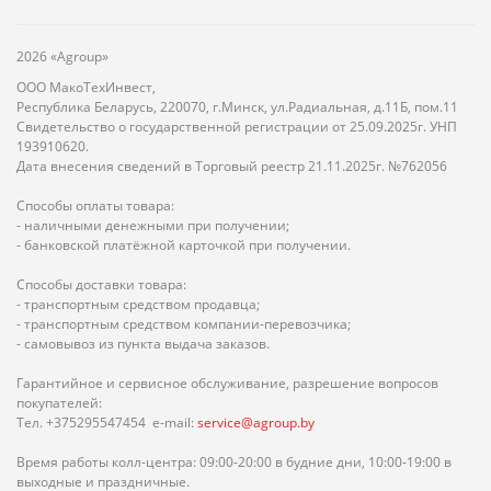
2026 «Agroup»
ООО МакоТехИнвест,
Республика Беларусь, 220070, г.Минск, ул.Радиальная, д.11Б, пом.11
Свидетельство о государственной регистрации от 25.09.2025г. УНП
193910620.
Дата внесения сведений в Торговый реестр 21.11.2025г. №762056
Способы оплаты товара:
- наличными денежными при получении;
- банковской платёжной карточкой при получении.
Способы доставки товара:
- транспортным средством продавца;
- транспортным средством компании-перевозчика;
- самовывоз из пункта выдача заказов.
Гарантийное и сервисное обслуживание, разрешение вопросов
покупателей:
Тел. +375295547454 e-mail:
service@agroup.by
Время работы колл-центра: 09:00-20:00 в будние дни, 10:00-19:00 в
выходные и праздничные.