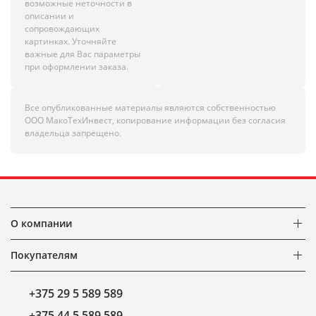
возможные неточности в
описании и
сопровождающих
картинках. Уточняйте
важные для Вас параметры
при оформлении заказа.
Все опубликованные материалы являются собственностью
ООО МакоТехИнвест, копирование информации без согласия
владельца запрещено.
О компании
Покупателям
+375 29 5 589 589
+375 44 5 589 589