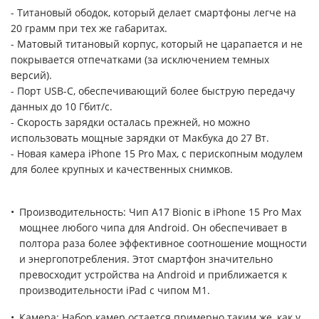
- Титановый ободок, который делает смартфоны легче на
20 грамм при тех же габаритах.
- Матовый титановый корпус, который не царапается и не
покрывается отпечатками (за исключением темных
версий).
- Порт USB-C, обеспечивающий более быструю передачу
данных до 10 Гбит/с.
- Скорость зарядки осталась прежней, но можно
использовать мощные зарядки от Макбука до 27 Вт.
- Новая камера iPhone 15 Pro Max, с перископным модулем
для более крупных и качественных снимков.
Производительность: Чип A17 Bionic в iPhone 15 Pro Max
мощнее любого чипа для Android. Он обеспечивает в
полтора раза более эффективное соотношение мощности
и энергопотребления. Этот смартфон значительно
превосходит устройства на Android и приближается к
производительности iPad с чипом M1.
Камера: Набор камер остается примерно таким же, как у