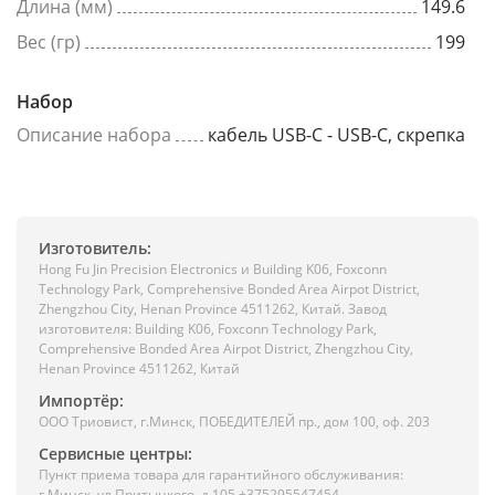
Длина (мм)
149.6
Вес (гр)
199
Набор
Описание набора
кабель USB-C - USB-C, скрепка
Изготовитель:
Hong Fu Jin Precision Electronics и Building K06, Foxconn
Technology Park, Comprehensive Bonded Area Airpot District,
Zhengzhou City, Henan Province 4511262, Китай. Завод
изготовителя: Building K06, Foxconn Technology Park,
Comprehensive Bonded Area Airpot District, Zhengzhou City,
Henan Province 4511262, Китай
Импортёр:
ООО Триовист, г.Минск, ПОБЕДИТЕЛЕЙ пр., дом 100, оф. 203
Сервисные центры:
Пункт приема товара для гарантийного обслуживания:
г.Минск, ул.Притыцкого, д.105 +375295547454