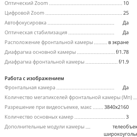
Оптический Zoom
10
Цифровой Zoom
25
Автофокусировка
Да
Оптическая стабилизация
Да
Расположение фронтальной камеры
в экране
Диафрагма основной камеры
f/1.78
Диафрагма фронтальной камеры
f/1.9
Работа с изображением
Фронтальная камера
Да
Количество мегапикселей фронтальной камеры (Мп)
Разрешение при видеосъемке, макс
3840x2160
Количество основных камер
3
Дополнительные модули камеры
телеобъек
широкоуголь