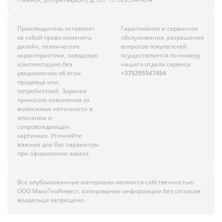
Производитель оставляет
Гарантийное и сервисное
за собой право изменять
обслуживание, разрешение
дизайн, технические
вопросов покупателей
характеристики, заводскую
осуществляется по номеру
комплектацию без
нашего отдела сервиса
уведомления об этом
+375295547454
продавца или
потребителей. Заранее
приносим извинения за
возможные неточности в
описании и
сопровождающих
картинках. Уточняйте
важные для Вас параметры
при оформлении заказа.
Все опубликованные материалы являются собственностью
ООО МакоТехИнвест, копирование информации без согласия
владельца запрещено.