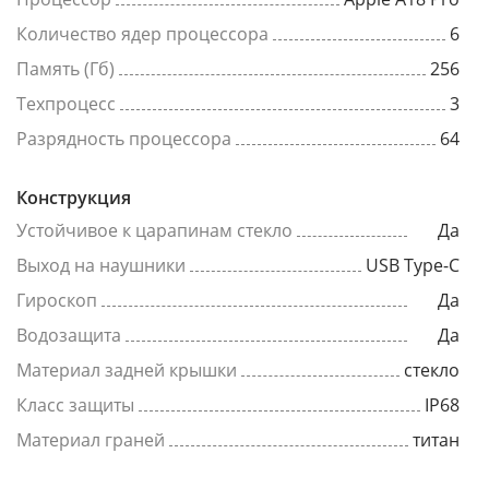
Количество ядер процессора
6
Память (Гб)
256
Техпроцесс
3
Разрядность процессора
64
Конструкция
Устойчивое к царапинам стекло
Да
Выход на наушники
USB Type-C
Гироскоп
Да
Водозащита
Да
Материал задней крышки
стекло
Класс защиты
IP68
Материал граней
титан