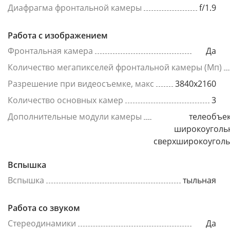
Диафрагма фронтальной камеры
f/1.9
Работа с изображением
Фронтальная камера
Да
Количество мегапикселей фронтальной камеры (Мп)
Разрешение при видеосъемке, макс
3840x2160
Количество основных камер
3
Дополнительные модули камеры
телеобъек
широкоуголь
сверхширокоугол
Вспышка
Вспышка
тыльная
Работа со звуком
Стереодинамики
Да