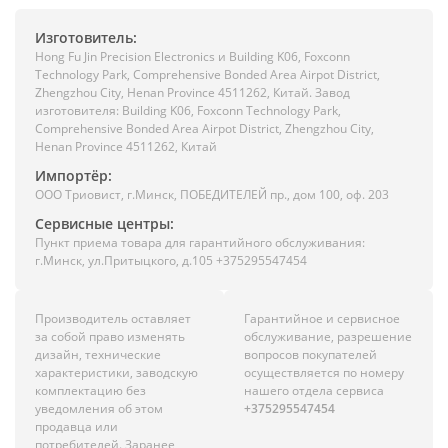
Изготовитель:
Hong Fu Jin Precision Electronics и Building K06, Foxconn
Technology Park, Comprehensive Bonded Area Airpot District,
Zhengzhou City, Henan Province 4511262, Китай. Завод
изготовителя: Building K06, Foxconn Technology Park,
Comprehensive Bonded Area Airpot District, Zhengzhou City,
Henan Province 4511262, Китай
Импортёр:
ООО Триовист, г.Минск, ПОБЕДИТЕЛЕЙ пр., дом 100, оф. 203
Сервисные центры:
Пункт приема товара для гарантийного обслуживания:
г.Минск, ул.Притыцкого, д.105 +375295547454
Производитель оставляет
Гарантийное и сервисное
за собой право изменять
обслуживание, разрешение
дизайн, технические
вопросов покупателей
характеристики, заводскую
осуществляется по номеру
комплектацию без
нашего отдела сервиса
уведомления об этом
+375295547454
продавца или
потребителей. Заранее