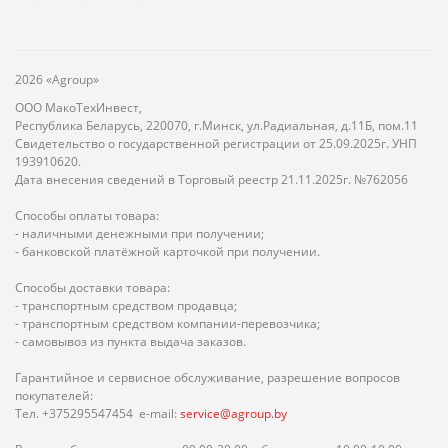
2026 «Agroup»
ООО МакоТехИнвест,
Республика Беларусь, 220070, г.Минск, ул.Радиальная, д.11Б, пом.11
Свидетельство о государственной регистрации от 25.09.2025г. УНП
193910620.
Дата внесения сведений в Торговый реестр 21.11.2025г. №762056
Способы оплаты товара:
- наличными денежными при получении;
- банковской платёжной карточкой при получении.
Способы доставки товара:
- транспортным средством продавца;
- транспортным средством компании-перевозчика;
- самовывоз из пункта выдача заказов.
Гарантийное и сервисное обслуживание, разрешение вопросов
покупателей:
Тел. +375295547454 e-mail:
service@agroup.by