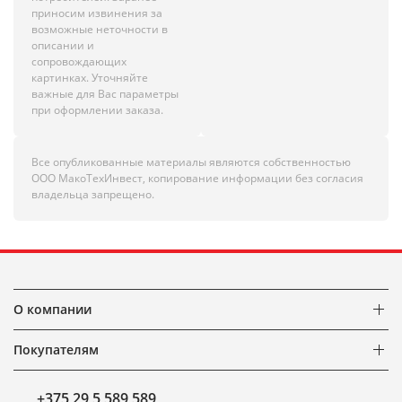
приносим извинения за
возможные неточности в
описании и
сопровождающих
картинках. Уточняйте
важные для Вас параметры
при оформлении заказа.
Все опубликованные материалы являются собственностью
ООО МакоТехИнвест, копирование информации без согласия
владельца запрещено.
О компании
Покупателям
+375 29 5 589 589