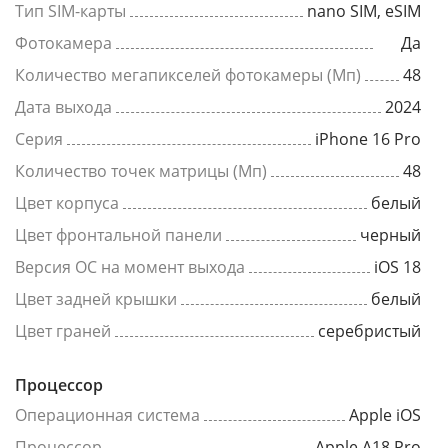
Тип SIM-карты
nano SIM, eSIM
Фотокамера
Да
Количество мегапикселей фотокамеры (Мп)
48
Дата выхода
2024
Серия
iPhone 16 Pro
Количество точек матрицы (Мп)
48
Цвет корпуса
белый
Цвет фронтальной панели
черный
Версия ОС на момент выхода
iOS 18
Цвет задней крышки
белый
Цвет граней
серебристый
Процессор
Операционная система
Apple iOS
Процессор
Apple A18 Pro