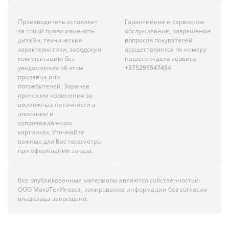
Производитель оставляет
Гарантийное и сервисное
за собой право изменять
обслуживание, разрешение
дизайн, технические
вопросов покупателей
характеристики, заводскую
осуществляется по номеру
комплектацию без
нашего отдела сервиса
уведомления об этом
+375295547454
продавца или
потребителей. Заранее
приносим извинения за
возможные неточности в
описании и
сопровождающих
картинках. Уточняйте
важные для Вас параметры
при оформлении заказа.
Все опубликованные материалы являются собственностью
ООО МакоТехИнвест, копирование информации без согласия
владельца запрещено.