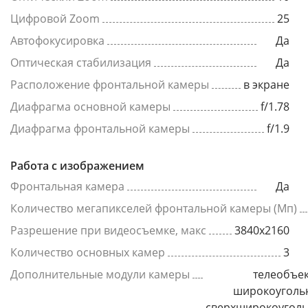
Цифровой Zoom
25
Автофокусировка
Да
Оптическая стабилизация
Да
Расположение фронтальной камеры
в экране
Диафрагма основной камеры
f/1.78
Диафрагма фронтальной камеры
f/1.9
Работа с изображением
Фронтальная камера
Да
Количество мегапикселей фронтальной камеры (Мп)
Разрешение при видеосъемке, макс
3840x2160
Количество основных камер
3
Дополнительные модули камеры
телеобъек
широкоуголь
сверхширокоугол