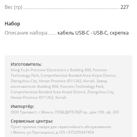
Вес (гр)
227
Набор
Описание набора
кабель USB-C - USB-C, скрепка
Изготовитель:
Hong Fu Jin Precision Electronics и Building K06, Foxconn
Technology Park, Comprehensive Bonded Area Airpot District,
Zhengzhou City, Henan Province 4511262, Китай. Завод
изготовителя: Building K06, Foxconn Technology Park,
Comprehensive Bonded Area Airpot District, Zhengzhou City,
Henan Province 4511262, Китай
Импортёр:
ООО Триовист, г.Минск, ПОБЕДИТЕЛЕЙ пр., дом 100, оф. 203
Сервисные центры:
Пункт приема товара для гарантийного обслуживания:
г.Минск, ул.Притыцкого, д.105 +375295547454