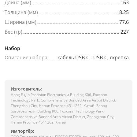
Длина (мм)
163
Толщина (мм)
8.25
Ширина (мм)
77.6
Вес (гр)
227
Набор
Описание набора
кабель USB-C - USB-C, скрепка
Изготовитель:
Hong Fu Jin Precision Electronics и Building K06, Foxconn
Technology Park, Comprehensive Bonded Area Airpot District,
Zhengzhou City, Henan Province 4511262, Китай. Завод
изготовителя: Building K06, Foxconn Technology Park,
Comprehensive Bonded Area Airpot District, Zhengzhou City,
Henan Province 4511262, Китай
Импортёр:
ООО Триовист, г.Минск, ПОБЕДИТЕЛЕЙ пр., дом 100, оф. 203