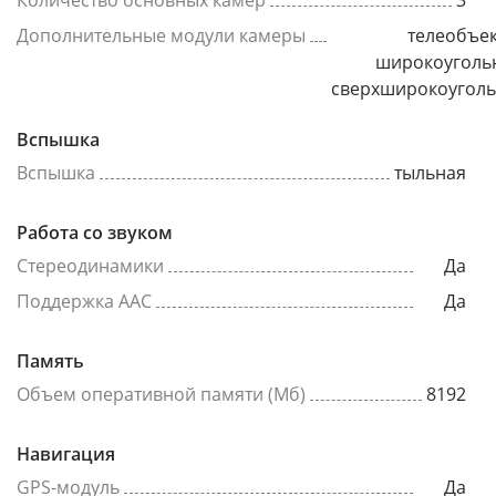
Количество основных камер
3
Дополнительные модули камеры
телеобъек
широкоуголь
сверхширокоугол
Вспышка
Вспышка
тыльная
Работа со звуком
Стереодинамики
Да
Поддержка AAC
Да
Память
Объем оперативной памяти (Мб)
8192
Навигация
GPS-модуль
Да