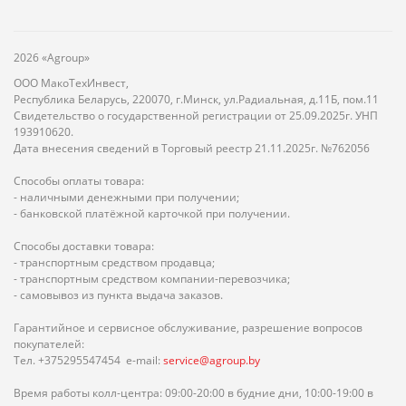
2026 «Agroup»
ООО МакоТехИнвест,
Республика Беларусь, 220070, г.Минск, ул.Радиальная, д.11Б, пом.11
Свидетельство о государственной регистрации от 25.09.2025г. УНП
193910620.
Дата внесения сведений в Торговый реестр 21.11.2025г. №762056
Способы оплаты товара:
- наличными денежными при получении;
- банковской платёжной карточкой при получении.
Способы доставки товара:
- транспортным средством продавца;
- транспортным средством компании-перевозчика;
- самовывоз из пункта выдача заказов.
Гарантийное и сервисное обслуживание, разрешение вопросов
покупателей:
Тел. +375295547454 e-mail:
service@agroup.by
Время работы колл-центра: 09:00-20:00 в будние дни, 10:00-19:00 в