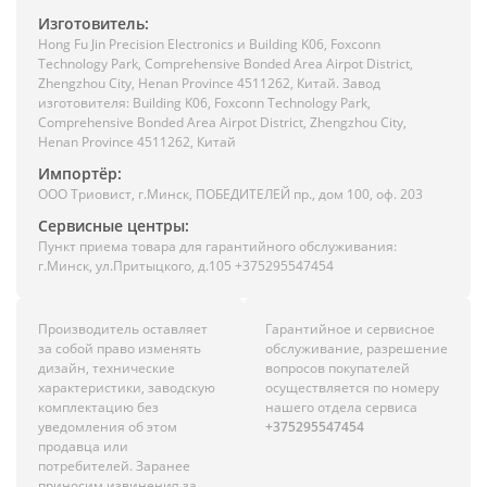
Изготовитель:
Hong Fu Jin Precision Electronics и Building K06, Foxconn
Technology Park, Comprehensive Bonded Area Airpot District,
Zhengzhou City, Henan Province 4511262, Китай. Завод
изготовителя: Building K06, Foxconn Technology Park,
Comprehensive Bonded Area Airpot District, Zhengzhou City,
Henan Province 4511262, Китай
Импортёр:
ООО Триовист, г.Минск, ПОБЕДИТЕЛЕЙ пр., дом 100, оф. 203
Сервисные центры:
Пункт приема товара для гарантийного обслуживания:
г.Минск, ул.Притыцкого, д.105 +375295547454
Производитель оставляет
Гарантийное и сервисное
за собой право изменять
обслуживание, разрешение
дизайн, технические
вопросов покупателей
характеристики, заводскую
осуществляется по номеру
комплектацию без
нашего отдела сервиса
уведомления об этом
+375295547454
продавца или
потребителей. Заранее
приносим извинения за