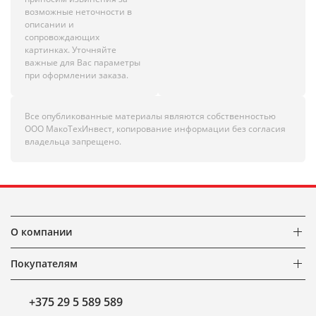
возможные неточности в
описании и
сопровождающих
картинках. Уточняйте
важные для Вас параметры
при оформлении заказа.
Все опубликованные материалы являются собственностью
ООО МакоТехИнвест, копирование информации без согласия
владельца запрещено.
О компании
Покупателям
+375 29 5 589 589