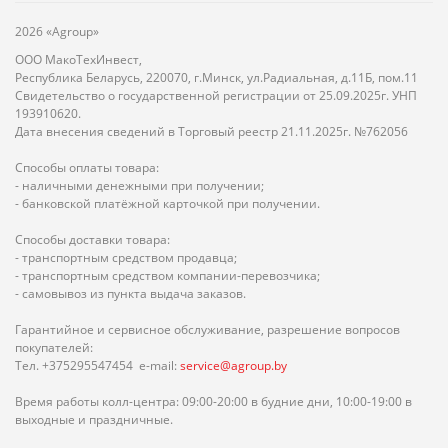
2026 «Agroup»
ООО МакоТехИнвест,
Республика Беларусь, 220070, г.Минск, ул.Радиальная, д.11Б, пом.11
Свидетельство о государственной регистрации от 25.09.2025г. УНП
193910620.
Дата внесения сведений в Торговый реестр 21.11.2025г. №762056
Способы оплаты товара:
- наличными денежными при получении;
- банковской платёжной карточкой при получении.
Способы доставки товара:
- транспортным средством продавца;
- транспортным средством компании-перевозчика;
- самовывоз из пункта выдача заказов.
Гарантийное и сервисное обслуживание, разрешение вопросов
покупателей:
Тел. +375295547454 e-mail:
service@agroup.by
Время работы колл-центра: 09:00-20:00 в будние дни, 10:00-19:00 в
выходные и праздничные.