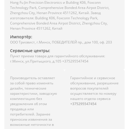
Hong Fu Jin Precision Electronics и Building K06, Foxconn
Technology Park, Comprehensive Bonded Area Airpot District,
Zhengzhou City, Henan Province 4511262, Китай. Завод
изготовителя: Building K06, Foxconn Technology Park,
Comprehensive Bonded Area Airpot District, Zhengzhou City,
Henan Province 4511262, Китай
Импортёр:
ООО Триовист, г.Минск, ПОБЕДИТЕЛЕЙ пр., дом 100, оф. 203
Сервисные центры:
Пункт приема товара для гарантийного обслуживания:
г.Минск, ул.Притыцкого, д.105 +375295547454
Производитель оставляет
Гарантийное и сервисное
за собой право изменять
обслуживание, разрешение
дизайн, технические
вопросов покупателей
характеристики, заводскую
осуществляется по номеру
комплектацию без
нашего отдела сервиса
уведомления об этом
+375295547454
продавца или
потребителей. Заранее
приносим извинения за
возможные неточности в