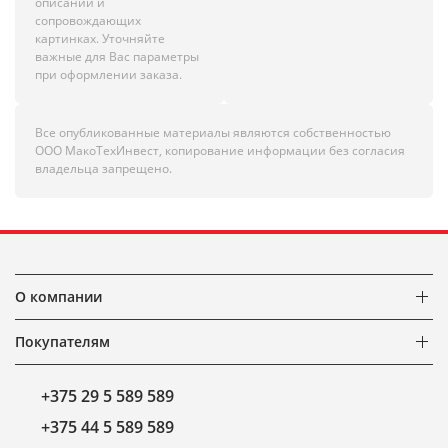
описании и
сопровождающих
картинках. Уточняйте
важные для Вас параметры
при оформлении заказа.
Все опубликованные материалы являются собственностью
ООО МакоТехИнвест, копирование информации без согласия
владельца запрещено.
О компании
Покупателям
+375 29 5 589 589
+375 44 5 589 589