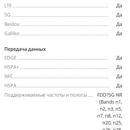
LTE
Да
5G
Да
Beidou
Да
Galileo
Да
Передача данных
EDGE
Да
HSPA+
Да
NFC
Да
HSPA
Да
Поддерживаемые частоты и полосы
FDD?5G NR
(Bands n1,
n2, n3, n5,
n7, n8, n12,
n20, n25,
n26, n28,