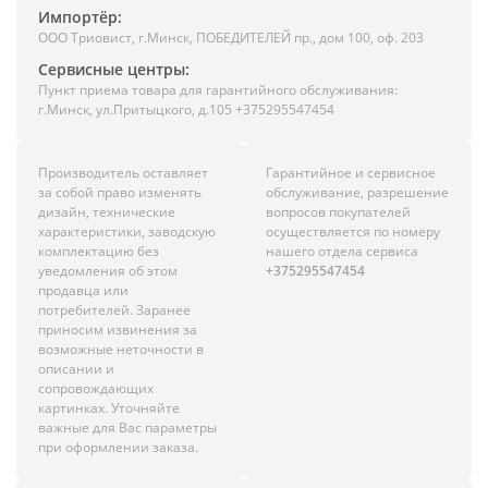
Импортёр:
ООО Триовист, г.Минск, ПОБЕДИТЕЛЕЙ пр., дом 100, оф. 203
Сервисные центры:
Пункт приема товара для гарантийного обслуживания:
г.Минск, ул.Притыцкого, д.105 +375295547454
Производитель оставляет
Гарантийное и сервисное
за собой право изменять
обслуживание, разрешение
дизайн, технические
вопросов покупателей
характеристики, заводскую
осуществляется по номеру
комплектацию без
нашего отдела сервиса
уведомления об этом
+375295547454
продавца или
потребителей. Заранее
приносим извинения за
возможные неточности в
описании и
сопровождающих
картинках. Уточняйте
важные для Вас параметры
при оформлении заказа.