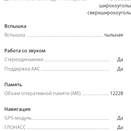
широкоуголь
сверхширокоугол
Вспышка
Вспышка
тыльная
Работа со звуком
Стереодинамики
Да
Поддержка AAC
Да
Память
Объем оперативной памяти (Мб)
12228
Навигация
GPS-модуль
Да
ГЛОНАСС
Да