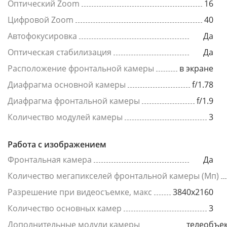
Оптический Zoom
16
Цифровой Zoom
40
Автофокусировка
Да
Оптическая стабилизация
Да
Расположение фронтальной камеры
в экране
Диафрагма основной камеры
f/1.78
Диафрагма фронтальной камеры
f/1.9
Количество модулей камеры
3
Работа с изображением
Фронтальная камера
Да
Количество мегапикселей фронтальной камеры (Мп)
Разрешение при видеосъемке, макс
3840x2160
Количество основных камер
3
Дополнительные модули камеры
телеобъек