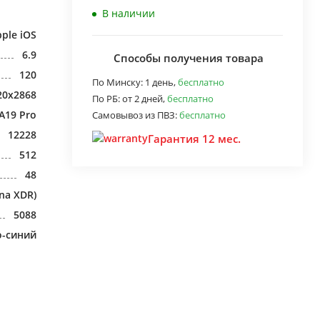
В наличии
ple iOS
6.9
Способы получения товара
120
По Минску:
1 день,
бесплатно
20x2868
По РБ:
от 2 дней,
бесплатно
A19 Pro
Самовывоз из ПВЗ:
бесплатно
12228
Гарантия 12 мес.
512
48
na XDR)
5088
о-синий