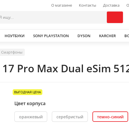
О магазине
Контакты
Доставка
О
НОУТБУКИ
SONY PLAYSTATION
DYSON
KARCHER
В
Смартфоны
 17 Pro Max Dual eSim 51
ВЫГОДНАЯ ЦЕНА
Цвет корпуса
оранжевый
серебристый
темно-синий