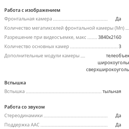
Работа с изображением
Фронтальная камера
Да
Количество мегапикселей фронтальной камеры (Мп)
Разрешение при видеосъемке, макс
3840x2160
Количество основных камер
3
Дополнительные модули камеры
телеобъек
широкоуголь
сверхширокоугол
Вспышка
Вспышка
тыльная
Работа со звуком
Стереодинамики
Да
Поддержка AAC
Да