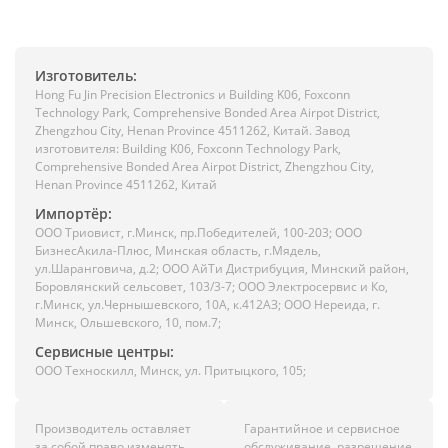
Изготовитель:
Hong Fu Jin Precision Electronics и Building K06, Foxconn
Technology Park, Comprehensive Bonded Area Airpot District,
Zhengzhou City, Henan Province 4511262, Китай. Завод
изготовителя: Building K06, Foxconn Technology Park,
Comprehensive Bonded Area Airpot District, Zhengzhou City,
Henan Province 4511262, Китай
Импортёр:
ООО Триовист, г.Минск, пр.Победителей, 100-203; ООО
БизнесАкила-Плюс, Минская область, г.Мядель,
ул.Шаранговича, д.2; ООО АйТи Дистрибуция, Минский район,
Боровлянский сельсовет, 103/3-7; ООО Электросервис и Ко,
г.Минск, ул.Чернышевского, 10А, к.412АЗ; ООО Нереида, г.
Минск, Ольшевского, 10, пом.7;
Сервисные центры:
ООО Техноскилл, Минск, ул. Притыцкого, 105;
Производитель оставляет
Гарантийное и сервисное
за собой право изменять
обслуживание, разрешение