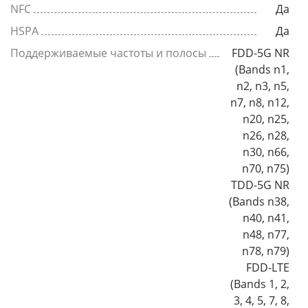
NFC
Да
HSPA
Да
Поддерживаемые частоты и полосы
FDD-5G NR
(Bands n1,
n2, n3, n5,
n7, n8, n12,
n20, n25,
n26, n28,
n30, n66,
n70, n75)
TDD-5G NR
(Bands n38,
n40, n41,
n48, n77,
n78, n79)
FDD-LTE
(Bands 1, 2,
3, 4, 5, 7, 8,