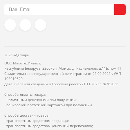
2026 «Agroup»
ООО МакоТехИнвест,
Республика Беларусь, 220070, г.Минск, ул.Радиальная, д.11Б, пом.11
Свидетельство о государственной регистрации от 25.09.2025г. УНП
193910620.
Дата внесения сведений в Торговый реестр 21.11.2025г. №762056
Способы оплаты товара:
- наличными денежными при получении;
- банковской платёжной карточкой при получении.
Способы доставки товара:
- транспортным средством продавца;
- транспортным средством компании-перевозчика;