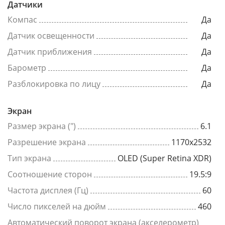
Датчики
Компас
Да
Датчик освещенности
Да
Датчик приближения
Да
Барометр
Да
Разблокировка по лицу
Да
Экран
Размер экрана (")
6.1
Разрешение экрана
1170x2532
Тип экрана
OLED (Super Retina XDR)
Соотношение сторон
19.5:9
Частота дисплея (Гц)
60
Число пикселей на дюйм
460
Автоматический поворот экрана (акселерометр)