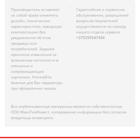
Производитель оставляет
Гарантийное и сервисное
за собой право изменять
обслуживание, разрешение
дизайн, технические
вопросов покупателей
характеристики, заводскую
осуществляется по номеру
комплектацию без
нашего отдела сервиса
уведомления об этом
+375295547454
продавца или
потребителей. Заранее
приносим извинения за
возможные неточности в
описании и
сопровождающих
картинках. Уточняйте
важные для Вас параметры
при оформлении заказа.
Все опубликованные материалы являются собственностью
ООО МакоТехИнвест, копирование информации без согласия
владельца запрещено.