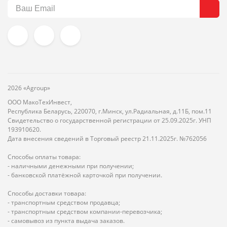
2026 «Agroup»
ООО МакоТехИнвест,
Республика Беларусь, 220070, г.Минск, ул.Радиальная, д.11Б, пом.11
Свидетельство о государственной регистрации от 25.09.2025г. УНП
193910620.
Дата внесения сведений в Торговый реестр 21.11.2025г. №762056
Способы оплаты товара:
- наличными денежными при получении;
- банковской платёжной карточкой при получении.
Способы доставки товара:
- транспортным средством продавца;
- транспортным средством компании-перевозчика;
- самовывоз из пункта выдача заказов.