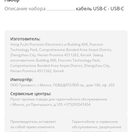
Описание набора
кабель USB-C - USB-C
Изготовитель:
Hong Fu Jin Precision Electronics и Building K06, Foxconn
Technology Park, Comprehensive Bonded Area Airpot District,
Zhengzhou City, Henan Province 4511262, Китай. Завод
изготовителя: Building K06, Foxconn Technology Park,
Comprehensive Bonded Area Airpot District, Zhengzhou City,
Henan Province 4511262, Китай
Импортёр:
ООО Триовист, г.Минск, ПОБЕДИТЕЛЕЙ пр., дом 100, оф. 203
Сервисные центры:
Пункт приема товара для гарантийного обслуживания:
г.Минск, ул.Притыцкого, д.105 +375295547454
Производитель оставляет
Гарантийное и сервисное
за собой право изменять
обслуживание, разрешение