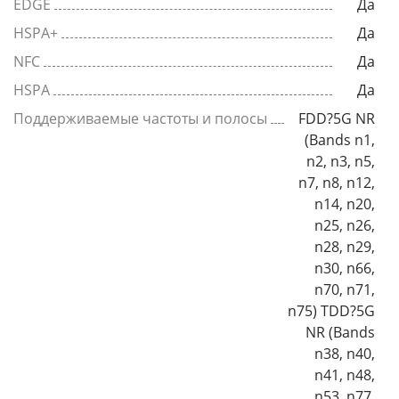
EDGE
Да
HSPA+
Да
NFC
Да
HSPA
Да
Поддерживаемые частоты и полосы
FDD?5G NR
(Bands n1,
n2, n3, n5,
n7, n8, n12,
n14, n20,
n25, n26,
n28, n29,
n30, n66,
n70, n71,
n75) TDD?5G
NR (Bands
n38, n40,
n41, n48,
n53, n77,