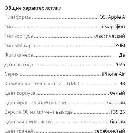
Общие характеристики
Платформа
iOS, Apple A
Тип
смартфон
Тип корпуса
классический
Тип SIM-карты
eSIM
Фотокамера
Да
Дата выхода
2025
Серия
iPhone Air
Количество точек матрицы (Мп)
48
Цвет корпуса
белый
Цвет фронтальной панели
черный
Версия ОС на момент выхода
iOS 26
Цвет задней крышки
белый
Цвет граней
серебристый