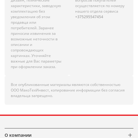
дизайн, технические
вопросов покупателей
характеристики, заводскую
осуществляется по номеру
комплектацию без
нашего отдела сервиса
уведомления об этом
+375295547454
продавца или
потребителей. Заранее
приносим извинения за
возможные неточности в
описании и
сопровождающих
картинках. Уточняйте
важные для Вас параметры
при оформлении заказа.
Все опубликованные материалы являются собственностью
ООО МакоТехИнвест, копирование информации без согласия
владельца запрещено.
О компании