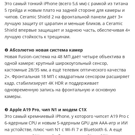
Это самый тонкий iPhone (всего 5,6 мм) с рамкой из титана
5 грейда и новым плато на задней стороне для камеры и
чипов. Ceramic Shield 2 на фронтальной панели даёт 3×
лучшую защиту от царапин и меньше бликов, а Ceramic
Shield впервые защищает и заднюю часть, обеспечивая 4×
лучшую стойкость к трещинам.
❷
Абсолютно новая система камер
Новая Fusion-система на 48 МП даёт четыре объектива в
одной камере: крупный широкоугольный сенсор,
кастомные 28/35 мм, а ещё телевик оптического качества
2×. Фронтальная 18 МП с квадратным сенсором расширяет
кадр, стабилизирует 4K HDR и поддерживает
одновременную запись на фронтальную и основную
камеры.
❸
Apple A19 Pro, чип N1 и модем C1X
Это самый кремниевый iPhone, у которого чипсет A19 Pro с
6-ядерным CPU и новым 5-ядерным GPU для AAA-игр и ИИ
на устойстве, плюс чип N1 с Wi-Fi 7 и Bluetooth 6. А ещё