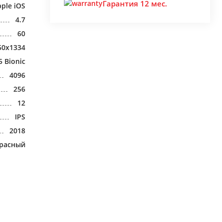
Гарантия 12 мес.
ple iOS
4.7
60
50x1334
5 Bionic
4096
256
12
IPS
2018
расный