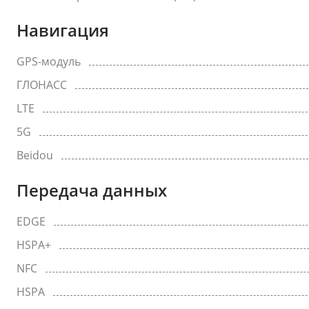
Навигация
GPS-модуль
ГЛОНАСС
LTE
5G
Beidou
Передача данных
EDGE
HSPA+
NFC
HSPA