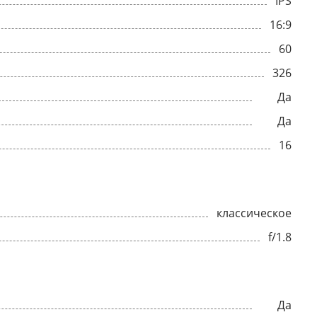
IPS
16:9
60
326
Да
Да
16
классическое
f/1.8
Да