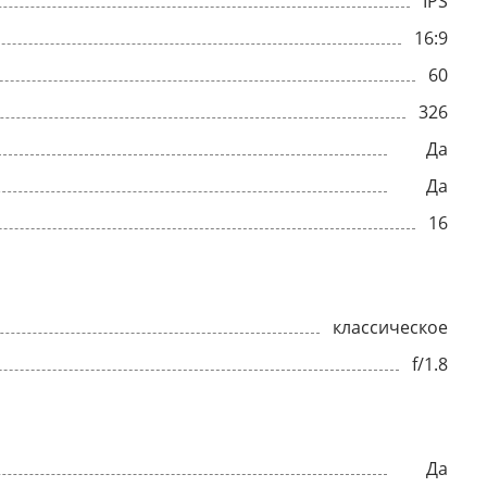
IPS
16:9
60
326
Да
Да
16
классическое
f/1.8
Да