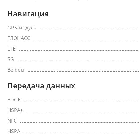
Навигация
GPS-модуль
ГЛОНАСС
LTE
5G
Beidou
Передача данных
EDGE
HSPA+
NFC
HSPA