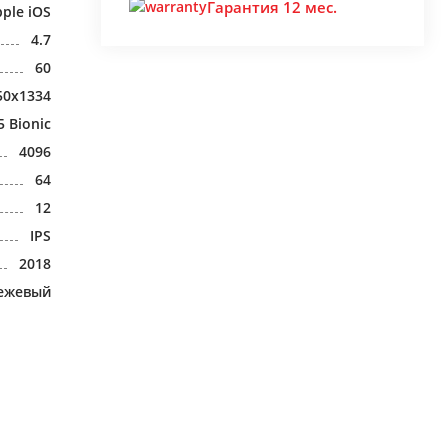
Гарантия 12 мес.
ple iOS
4.7
60
50x1334
5 Bionic
4096
64
12
IPS
2018
ежевый