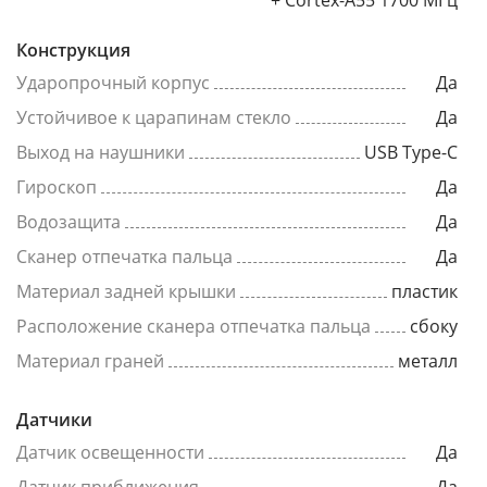
+ Cortex-A55 1700 МГц
Конструкция
Ударопрочный корпус
Да
Устойчивое к царапинам стекло
Да
Выход на наушники
USB Type-C
Гироскоп
Да
Водозащита
Да
Сканер отпечатка пальца
Да
Материал задней крышки
пластик
Расположение сканера отпечатка пальца
сбоку
Материал граней
металл
Датчики
Датчик освещенности
Да