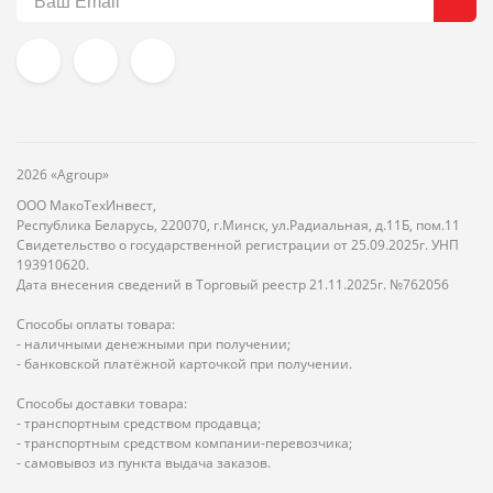
2026 «Agroup»
ООО МакоТехИнвест,
Республика Беларусь, 220070, г.Минск, ул.Радиальная, д.11Б, пом.11
Свидетельство о государственной регистрации от 25.09.2025г. УНП
193910620.
Дата внесения сведений в Торговый реестр 21.11.2025г. №762056
Способы оплаты товара:
- наличными денежными при получении;
- банковской платёжной карточкой при получении.
Способы доставки товара:
- транспортным средством продавца;
- транспортным средством компании-перевозчика;
- самовывоз из пункта выдача заказов.