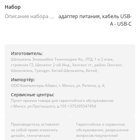
Набор
Описание набора
адаптер питания, кабель USB-
A - USB-C
Изготовитель:
Шеньжень Эникьюбик Технолоджи Ко., ЛТД. 1 и 2 этаж,
строение Г2, Шенкенг 2-ой Инд., Хенганг ст., район Лонганг,
Шэньчжэнь, Гуандун, Китай.Шеньжень, Китай,
Импортёр:
ООО Компьютеры Айвен, г. Минск, ул. Репина, д. 4;
Сервисные центры:
Пункт приема товара для гарантийного обслуживания:
г.Минск, ул.Притыцкого, д.105 +375295547454
Производитель оставляет
Гарантийное и сервисное
за собой право изменять
обслуживание, разрешение
дизайн, технические
вопросов покупателей