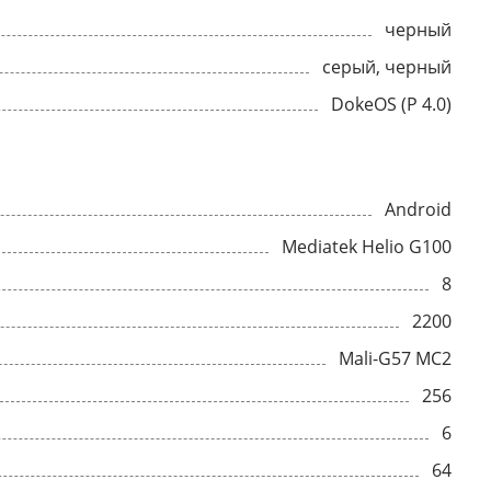
черный
серый, черный
DokeOS (P 4.0)
Android
Mediatek Helio G100
8
2200
Mali-G57 MC2
256
6
64