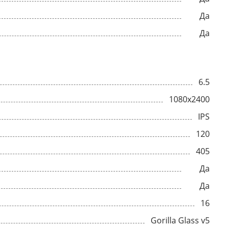
Да
Да
6.5
1080x2400
IPS
120
405
Да
Да
16
Gorilla Glass v5