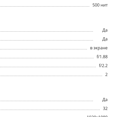
500 нит
Да
Да
в экране
f/1.88
f/2.2
2
Да
32