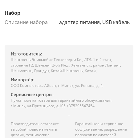
Набор
Описание набора
адаптер питания, USB кабель
Изготовитель:
Шеньжень Эникьюбик Технолоджи Ко., ЛТД. 1 и 2 этаж,
строение Г2, Шенкенг 2-ой Инд., Хенганг ст., район Лонганг,
Шэньчжэнь, Гуандун, Китай.Шеньжень, Китай,
Импортёр:
ООО Компьютеры Айвен, г. Минск, ул. Репина, д. 4;
Сервисные центры:
Пункт приема товара для гарантийного обслуживания:
г.Минск, ул.Притыцкого, д.105 +375295547454
Производитель оставляет
Гарантийное и сервисное
за собой право изменять
обслуживание, разрешение
дизайн, технические
вопросов покупателей