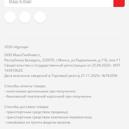
2026 «Agroup»
ООО МакоТехИнвест,
Республика Беларусь, 220070, г.Минск, ул.Радиальная, д.11Б, пом.11
Свидетельство о государственной регистрации от 25.09.2025г. УНП
193910620.
Дата внесения сведений в Торговый реестр 21.11.2025г. №762056
Способы оплаты товара:
- наличными денежными при получении;
- банковской платёжной карточкой при получении.
Способы доставки товара:
- транспортным средством продавца;
- транспортным средством компании-перевозчика;
- самовывоз из пункта выдача заказов.