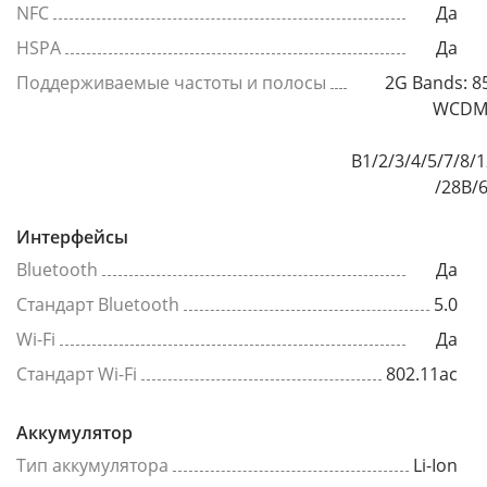
NFC
Да
HSPA
Да
Поддерживаемые частоты и полосы
2G Bands: 8
WCDMA
B1/2/3/4/5/7/8/
/28B/
Интерфейсы
Bluetooth
Да
Стандарт Bluetooth
5.0
Wi-Fi
Да
Стандарт Wi-Fi
802.11ac
Аккумулятор
Тип аккумулятора
Li-Ion