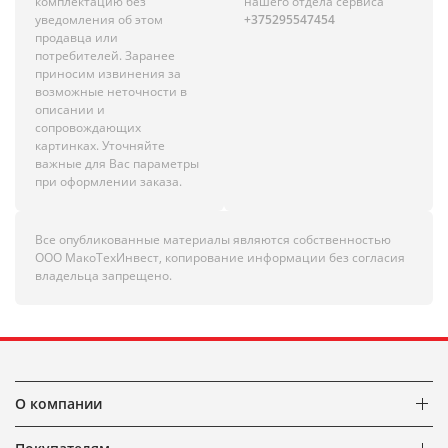
комплектацию без
нашего отдела сервиса
уведомления об этом
+375295547454
продавца или
потребителей. Заранее
приносим извинения за
возможные неточности в
описании и
сопровождающих
картинках. Уточняйте
важные для Вас параметры
при оформлении заказа.
Все опубликованные материалы являются собственностью
ООО МакоТехИнвест, копирование информации без согласия
владельца запрещено.
О компании