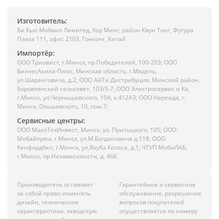
Изготовитель:
Би Кью Мобаил Лимитед, Хоу Минг, район Квун Тонг, Футура
Плаза 111, офис 2103, Гонконг, Китай
Импортёр:
ООО Триовист, г.Минск, пр.Победителей, 100-203; ООО
БизнесАкила-Плюс, Минская область, г.Мядель,
ул.Шаранговича, д.2; ООО АйТи Дистрибуция, Минский район,
Боровлянский сельсовет, 103/3-7; ООО Электросервис и Ко,
г.Минск, ул.Чернышевского, 10А, к.412АЗ; ООО Нереида, г.
Минск, Ольшевского, 10, пом.7;
Сервисные центры:
ООО МакоТехИнвест, Минск, ул. Притыцкого, 105; ООО
Мобайлрем, г.Минск, ул.М.Богдановича д.118; ООО
Кенфордбел, г.Минск, ул.Якуба Коласа, д.1; ЧТУП МобиЛАБ,
г.Минск, пр.Независимости, д. 46Б
Производитель оставляет
Гарантийное и сервисное
за собой право изменять
обслуживание, разрешение
дизайн, технические
вопросов покупателей
характеристики, заводскую
осуществляется по номеру