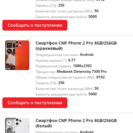
256
Память (Гб):
50
Количество точек матрицы (Мп):
5000
Емкость аккумулятора (мА/ч):
Сообщить о поступлении
Смартфон CMF Phone 2 Pro 8GB/256GB
(оранжевый)
Android
Операционная система:
6.77
Размер экрана ("):
1080x2392
Разрешение экрана:
Mediatek Dimensity 7300 Pro
Процессор:
8192
Объем оперативной памяти (Мб):
256
Память (Гб):
50
Количество точек матрицы (Мп):
5000
Емкость аккумулятора (мА/ч):
Сообщить о поступлении
Смартфон CMF Phone 2 Pro 8GB/256GB
(белый)
Android
Операционная система: