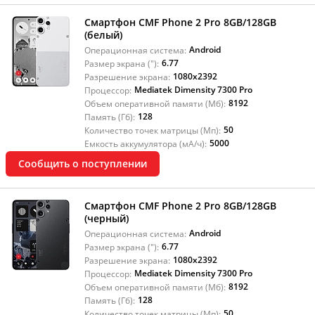
Смартфон CMF Phone 2 Pro 8GB/128GB
(белый)
Android
Операционная система:
6.77
Размер экрана ("):
1080x2392
Разрешение экрана:
Mediatek Dimensity 7300 Pro
Процессор:
8192
Объем оперативной памяти (Мб):
128
Память (Гб):
50
Количество точек матрицы (Мп):
5000
Емкость аккумулятора (мА/ч):
Сообщить о поступлении
Смартфон CMF Phone 2 Pro 8GB/128GB
(черный)
Android
Операционная система:
6.77
Размер экрана ("):
1080x2392
Разрешение экрана:
Mediatek Dimensity 7300 Pro
Процессор:
8192
Объем оперативной памяти (Мб):
128
Память (Гб):
50
Количество точек матрицы (Мп):