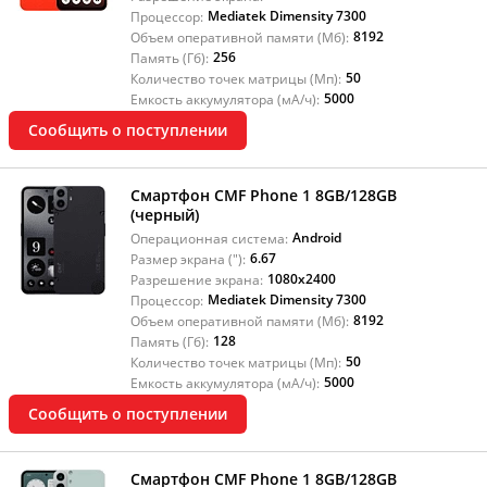
Mediatek Dimensity 7300
Процессор:
8192
Объем оперативной памяти (Мб):
256
Память (Гб):
50
Количество точек матрицы (Мп):
5000
Емкость аккумулятора (мА/ч):
Сообщить о поступлении
Смартфон CMF Phone 1 8GB/128GB
(черный)
Android
Операционная система:
6.67
Размер экрана ("):
1080x2400
Разрешение экрана:
Mediatek Dimensity 7300
Процессор:
8192
Объем оперативной памяти (Мб):
128
Память (Гб):
50
Количество точек матрицы (Мп):
5000
Емкость аккумулятора (мА/ч):
Сообщить о поступлении
Смартфон CMF Phone 1 8GB/128GB