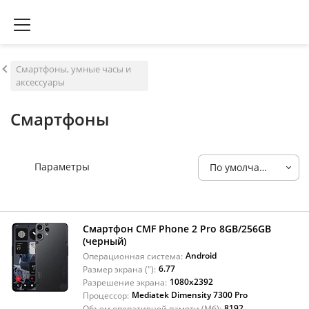
Смартфоны, умные часы и
аксессуары
Смартфоны
Параметры
По умолчанию
Смартфон CMF Phone 2 Pro 8GB/256GB
(черный)
Android
Операционная система:
6.77
Размер экрана ("):
1080x2392
Разрешение экрана:
Mediatek Dimensity 7300 Pro
Процессор:
8192
Объем оперативной памяти (Мб):