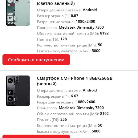
(светло-зеленый)
Android
Операционная система:
6.67
Размер экрана ("):
1080x2400
Разрешение экрана:
Mediatek Dimensity 7300
Процессор:
8192
Объем оперативной памяти (Мб):
128
Память (Гб):
50
Количество точек матрицы (Мп):
5000
Емкость аккумулятора (мА/ч):
Сообщить о поступлении
Смартфон CMF Phone 1 8GB/256GB
(черный)
Android
Операционная система:
6.67
Размер экрана ("):
1080x2400
Разрешение экрана:
Mediatek Dimensity 7300
Процессор:
8192
Объем оперативной памяти (Мб):
256
Память (Гб):
50
Количество точек матрицы (Мп):
5000
Емкость аккумулятора (мА/ч):