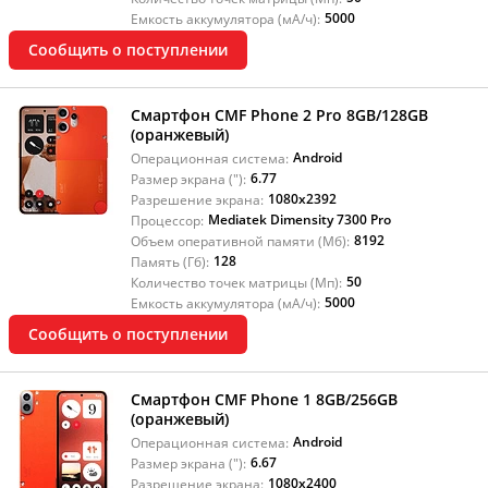
5000
Емкость аккумулятора (мА/ч):
Сообщить о поступлении
Смартфон CMF Phone 2 Pro 8GB/128GB
(оранжевый)
Android
Операционная система:
6.77
Размер экрана ("):
1080x2392
Разрешение экрана:
Mediatek Dimensity 7300 Pro
Процессор:
8192
Объем оперативной памяти (Мб):
128
Память (Гб):
50
Количество точек матрицы (Мп):
5000
Емкость аккумулятора (мА/ч):
Сообщить о поступлении
Смартфон CMF Phone 1 8GB/256GB
(оранжевый)
Android
Операционная система:
6.67
Размер экрана ("):
1080x2400
Разрешение экрана: