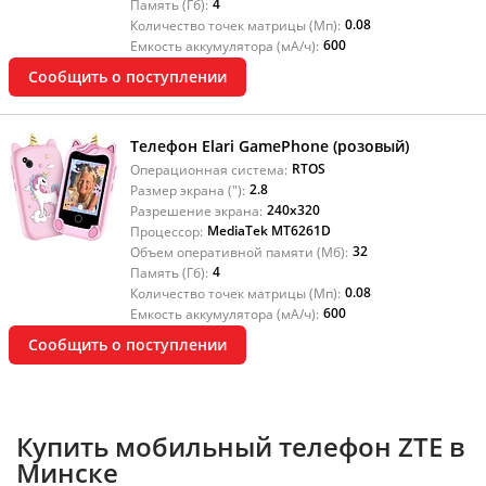
4
Память (Гб):
0.08
Количество точек матрицы (Мп):
600
Емкость аккумулятора (мА/ч):
Сообщить о поступлении
Телефон Elari GamePhone (розовый)
RTOS
Операционная система:
2.8
Размер экрана ("):
240x320
Разрешение экрана:
MediaTek MT6261D
Процессор:
32
Объем оперативной памяти (Мб):
4
Память (Гб):
0.08
Количество точек матрицы (Мп):
600
Емкость аккумулятора (мА/ч):
Сообщить о поступлении
Купить мобильный телефон ZTE в
Минске