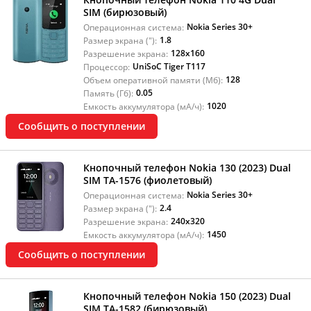
SIM (бирюзовый)
Nokia Series 30+
Операционная система:
1.8
Размер экрана ("):
128x160
Разрешение экрана:
UniSoC Tiger T117
Процессор:
128
Объем оперативной памяти (Мб):
0.05
Память (Гб):
1020
Емкость аккумулятора (мА/ч):
Сообщить о поступлении
Кнопочный телефон Nokia 130 (2023) Dual
SIM ТА-1576 (фиолетовый)
Nokia Series 30+
Операционная система:
2.4
Размер экрана ("):
240x320
Разрешение экрана:
1450
Емкость аккумулятора (мА/ч):
Сообщить о поступлении
Кнопочный телефон Nokia 150 (2023) Dual
SIM ТА-1582 (бирюзовый)