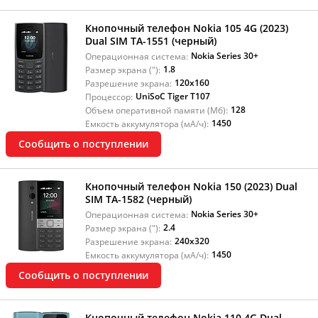
Кнопочный телефон Nokia 105 4G (2023)
Dual SIM TA-1551 (черный)
Nokia Series 30+
Операционная система:
1.8
Размер экрана ("):
120x160
Разрешение экрана:
UniSoC Tiger T107
Процессор:
128
Объем оперативной памяти (Мб):
1450
Емкость аккумулятора (мА/ч):
Сообщить о поступлении
Кнопочный телефон Nokia 150 (2023) Dual
SIM ТА-1582 (черный)
Nokia Series 30+
Операционная система:
2.4
Размер экрана ("):
240x320
Разрешение экрана:
1450
Емкость аккумулятора (мА/ч):
Сообщить о поступлении
Кнопочный телефон Nokia 110 4G Dual