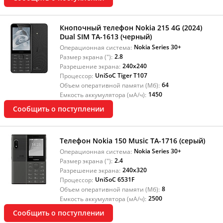
Кнопочный телефон Nokia 215 4G (2024)
Dual SIM TA-1613 (черный)
Nokia Series 30+
Операционная система:
2.8
Размер экрана ("):
240x240
Разрешение экрана:
UniSoC Tiger T107
Процессор:
64
Объем оперативной памяти (Мб):
1450
Емкость аккумулятора (мА/ч):
Сообщить о поступлении
Телефон Nokia 150 Music TA-1716 (серый)
Nokia Series 30+
Операционная система:
2.4
Размер экрана ("):
240x320
Разрешение экрана:
UniSoC 6531F
Процессор:
8
Объем оперативной памяти (Мб):
2500
Емкость аккумулятора (мА/ч):
Сообщить о поступлении