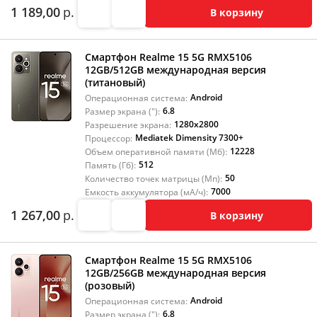
1 189,00
р.
В корзину
Смартфон Realme 15 5G RMX5106
12GB/512GB международная версия
(титановый)
Android
Операционная система:
6.8
Размер экрана ("):
1280x2800
Разрешение экрана:
Mediatek Dimensity 7300+
Процессор:
12228
Объем оперативной памяти (Мб):
512
Память (Гб):
50
Количество точек матрицы (Мп):
7000
Емкость аккумулятора (мА/ч):
1 267,00
р.
В корзину
Смартфон Realme 15 5G RMX5106
12GB/256GB международная версия
(розовый)
Android
Операционная система:
6.8
Размер экрана ("):