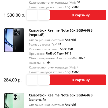
50
Количество точек матрицы (Мп):
7000
Емкость аккумулятора (мА/ч):
1 530,00
р.
В корзину
Смартфон Realme Note 60x 3GB/64GB
(черный)
Android
Операционная система:
6.74
Размер экрана ("):
720x1600
Разрешение экрана:
UniSoC Tiger T612
Процессор:
3072
Объем оперативной памяти (Мб):
64
Память (Гб):
8
Количество точек матрицы (Мп):
5000
Емкость аккумулятора (мА/ч):
284,00
р.
В корзину
Смартфон Realme Note 60x 3GB/64GB
(зеленый)
Android
Операционная система: