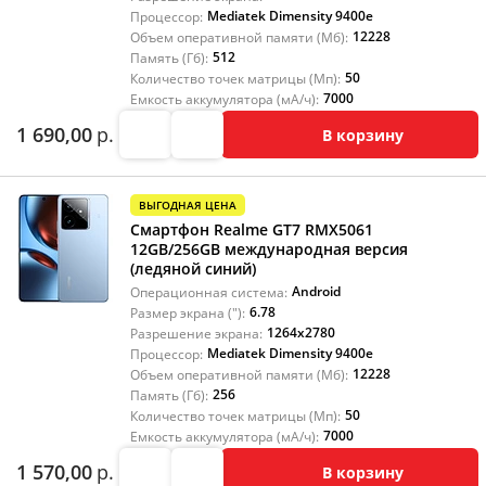
Mediatek Dimensity 9400e
Процессор:
12228
Объем оперативной памяти (Мб):
512
Память (Гб):
50
Количество точек матрицы (Мп):
7000
Емкость аккумулятора (мА/ч):
1 690,00
р.
В корзину
ВЫГОДНАЯ ЦЕНА
Смартфон Realme GT7 RMX5061
12GB/256GB международная версия
(ледяной синий)
Android
Операционная система:
6.78
Размер экрана ("):
1264x2780
Разрешение экрана:
Mediatek Dimensity 9400e
Процессор:
12228
Объем оперативной памяти (Мб):
256
Память (Гб):
50
Количество точек матрицы (Мп):
7000
Емкость аккумулятора (мА/ч):
1 570,00
р.
В корзину