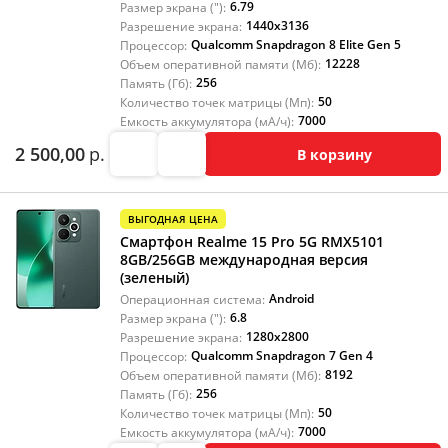
6.79
Размер экрана ("):
1440x3136
Разрешение экрана:
Qualcomm Snapdragon 8 Elite Gen 5
Процессор:
12228
Объем оперативной памяти (Мб):
256
Память (Гб):
50
Количество точек матрицы (Мп):
7000
Емкость аккумулятора (мА/ч):
2 500,00
р.
В корзину
ВЫГОДНАЯ ЦЕНА
Смартфон Realme 15 Pro 5G RMX5101
8GB/256GB международная версия
(зеленый)
Android
Операционная система:
6.8
Размер экрана ("):
1280x2800
Разрешение экрана:
Qualcomm Snapdragon 7 Gen 4
Процессор:
8192
Объем оперативной памяти (Мб):
256
Память (Гб):
50
Количество точек матрицы (Мп):
7000
Емкость аккумулятора (мА/ч):