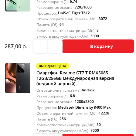
6.74
Размер экрана ("):
720x1600
Разрешение экрана:
UniSoC Tiger T612
Процессор:
3072
Объем оперативной памяти (Мб):
64
Память (Гб):
8
Количество точек матрицы (Мп):
5000
Емкость аккумулятора (мА/ч):
287,00
р.
В корзину
ВЫГОДНАЯ ЦЕНА
Смартфон Realme GT7 T RMX5085
12GB/256GB международная версия
(ледяной черный)
Android
Операционная система:
6.8
Размер экрана ("):
1280x2800
Разрешение экрана:
Mediatek Dimensity 8400 Max
Процессор:
12228
Объем оперативной памяти (Мб):
256
Память (Гб):
50
Количество точек матрицы (Мп):
7000
Емкость аккумулятора (мА/ч):