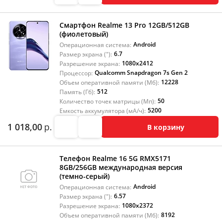
Смартфон Realme 13 Pro 12GB/512GB
(фиолетовый)
Android
Операционная система:
6.7
Размер экрана ("):
1080x2412
Разрешение экрана:
Qualcomm Snapdragon 7s Gen 2
Процессор:
12228
Объем оперативной памяти (Мб):
512
Память (Гб):
50
Количество точек матрицы (Мп):
5200
Емкость аккумулятора (мА/ч):
1 018,00
р.
В корзину
Телефон Realme 16 5G RMX5171
8GB/256GB международная версия
(темно-серый)
Android
Операционная система:
6.57
Размер экрана ("):
1080x2372
Разрешение экрана:
8192
Объем оперативной памяти (Мб):