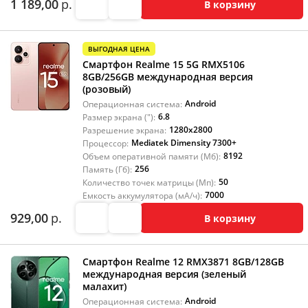
1 189,00
р.
В корзину
ВЫГОДНАЯ ЦЕНА
Смартфон Realme 15 5G RMX5106
8GB/256GB международная версия
(розовый)
Android
Операционная система:
6.8
Размер экрана ("):
1280x2800
Разрешение экрана:
Mediatek Dimensity 7300+
Процессор:
8192
Объем оперативной памяти (Мб):
256
Память (Гб):
50
Количество точек матрицы (Мп):
7000
Емкость аккумулятора (мА/ч):
929,00
р.
В корзину
Смартфон Realme 12 RMX3871 8GB/128GB
международная версия (зеленый
малахит)
Android
Операционная система: