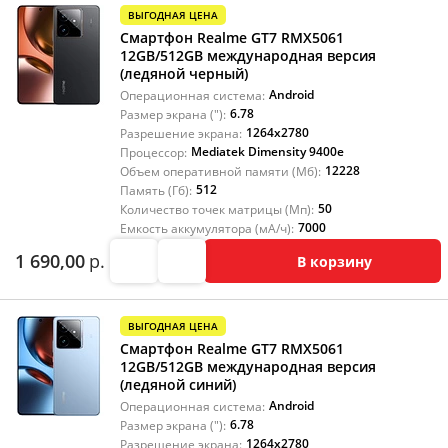
ВЫГОДНАЯ ЦЕНА
Смартфон Realme GT7 RMX5061
12GB/512GB международная версия
(ледяной черный)
Android
Операционная система:
6.78
Размер экрана ("):
1264x2780
Разрешение экрана:
Mediatek Dimensity 9400e
Процессор:
12228
Объем оперативной памяти (Мб):
512
Память (Гб):
50
Количество точек матрицы (Мп):
7000
Емкость аккумулятора (мА/ч):
1 690,00
р.
В корзину
ВЫГОДНАЯ ЦЕНА
Смартфон Realme GT7 RMX5061
12GB/512GB международная версия
(ледяной синий)
Android
Операционная система:
6.78
Размер экрана ("):
1264x2780
Разрешение экрана: