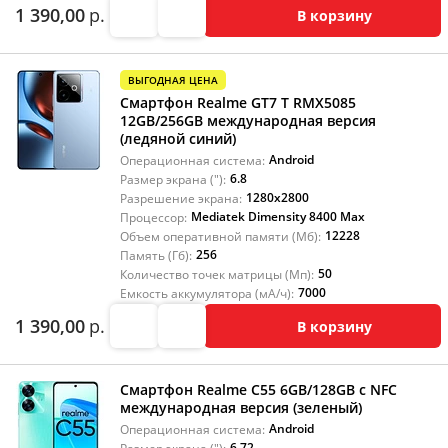
1 390,00
р.
В корзину
ВЫГОДНАЯ ЦЕНА
Смартфон Realme GT7 T RMX5085
12GB/256GB международная версия
(ледяной синий)
Android
Операционная система:
6.8
Размер экрана ("):
1280x2800
Разрешение экрана:
Mediatek Dimensity 8400 Max
Процессор:
12228
Объем оперативной памяти (Мб):
256
Память (Гб):
50
Количество точек матрицы (Мп):
7000
Емкость аккумулятора (мА/ч):
1 390,00
р.
В корзину
Смартфон Realme C55 6GB/128GB с NFC
международная версия (зеленый)
Android
Операционная система:
6.72