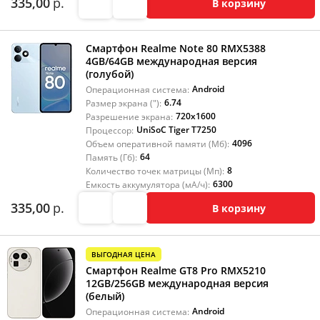
335,00
р.
В корзину
Смартфон Realme Note 80 RMX5388
4GB/64GB международная версия
(голубой)
Android
Операционная система:
6.74
Размер экрана ("):
720x1600
Разрешение экрана:
UniSoC Tiger T7250
Процессор:
4096
Объем оперативной памяти (Мб):
64
Память (Гб):
8
Количество точек матрицы (Мп):
6300
Емкость аккумулятора (мА/ч):
335,00
р.
В корзину
ВЫГОДНАЯ ЦЕНА
Смартфон Realme GT8 Pro RMX5210
12GB/256GB международная версия
(белый)
Android
Операционная система: