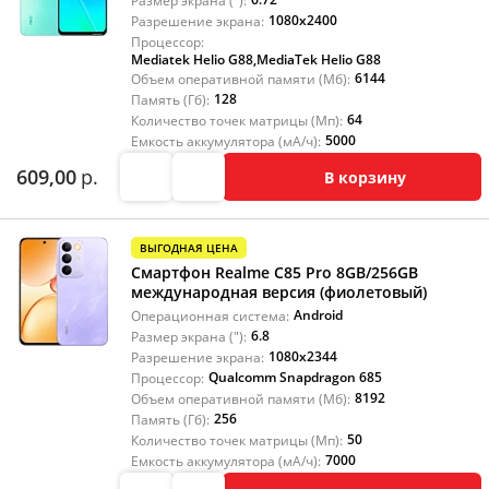
Размер экрана ("):
1080x2400
Разрешение экрана:
Процессор:
Mediatek Helio G88
,
MediaTek Helio G88
6144
Объем оперативной памяти (Мб):
128
Память (Гб):
64
Количество точек матрицы (Мп):
5000
Емкость аккумулятора (мА/ч):
609,00
р.
В корзину
ВЫГОДНАЯ ЦЕНА
Смартфон Realme C85 Pro 8GB/256GB
международная версия (фиолетовый)
Android
Операционная система:
6.8
Размер экрана ("):
1080x2344
Разрешение экрана:
Qualcomm Snapdragon 685
Процессор:
8192
Объем оперативной памяти (Мб):
256
Память (Гб):
50
Количество точек матрицы (Мп):
7000
Емкость аккумулятора (мА/ч):