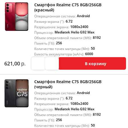
Смартфон Realme C75 8GB/256GB
(красный)
Android
Операционная система:
6.72
Размер экрана ("):
1080x2400
Разрешение экрана:
Mediatek Helio G92 Max
Процессор:
8192
Объем оперативной памяти (Мб):
256
Память (Гб):
50
Количество точек матрицы (Мп):
6000
Емкость аккумулятора (мА/ч):
621,00
р.
В корзину
Смартфон Realme C75 8GB/256GB
(черный)
Android
Операционная система:
6.72
Размер экрана ("):
1080x2400
Разрешение экрана:
Mediatek Helio G92 Max
Процессор:
8192
Объем оперативной памяти (Мб):
256
Память (Гб):
50
Количество точек матрицы (Мп):