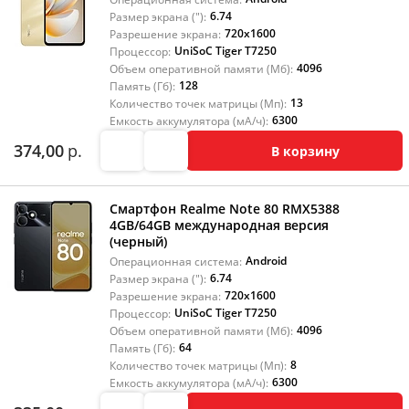
6.74
Размер экрана ("):
720x1600
Разрешение экрана:
UniSoC Tiger T7250
Процессор:
4096
Объем оперативной памяти (Мб):
128
Память (Гб):
13
Количество точек матрицы (Мп):
6300
Емкость аккумулятора (мА/ч):
374,00
р.
В корзину
Смартфон Realme Note 80 RMX5388
4GB/64GB международная версия
(черный)
Android
Операционная система:
6.74
Размер экрана ("):
720x1600
Разрешение экрана:
UniSoC Tiger T7250
Процессор:
4096
Объем оперативной памяти (Мб):
64
Память (Гб):
8
Количество точек матрицы (Мп):
6300
Емкость аккумулятора (мА/ч):