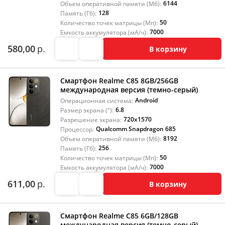
6144
Объем оперативной памяти (Мб):
128
Память (Гб):
50
Количество точек матрицы (Мп):
7000
Емкость аккумулятора (мА/ч):
580,00
р.
В корзину
Смартфон Realme C85 8GB/256GB
международная версия (темно-серый)
Android
Операционная система:
6.8
Размер экрана ("):
720x1570
Разрешение экрана:
Qualcomm Snapdragon 685
Процессор:
8192
Объем оперативной памяти (Мб):
256
Память (Гб):
50
Количество точек матрицы (Мп):
7000
Емкость аккумулятора (мА/ч):
611,00
р.
В корзину
Смартфон Realme C85 6GB/128GB
международная версия (темно-серый)