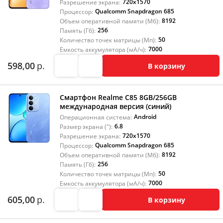
720x1570
Разрешение экрана:
Qualcomm Snapdragon 685
Процессор:
8192
Объем оперативной памяти (Мб):
256
Память (Гб):
50
Количество точек матрицы (Мп):
7000
Емкость аккумулятора (мА/ч):
598,00
р.
В корзину
Смартфон Realme C85 8GB/256GB
международная версия (синий)
Android
Операционная система:
6.8
Размер экрана ("):
720x1570
Разрешение экрана:
Qualcomm Snapdragon 685
Процессор:
8192
Объем оперативной памяти (Мб):
256
Память (Гб):
50
Количество точек матрицы (Мп):
7000
Емкость аккумулятора (мА/ч):
605,00
р.
В корзину