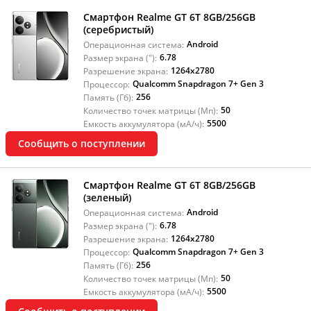
Смартфон Realme GT 6T 8GB/256GB
(серебристый)
Android
Операционная система:
6.78
Размер экрана ("):
1264x2780
Разрешение экрана:
Qualcomm Snapdragon 7+ Gen 3
Процессор:
256
Память (Гб):
50
Количество точек матрицы (Мп):
5500
Емкость аккумулятора (мА/ч):
Сообщить о поступлении
Смартфон Realme GT 6T 8GB/256GB
(зеленый)
Android
Операционная система:
6.78
Размер экрана ("):
1264x2780
Разрешение экрана:
Qualcomm Snapdragon 7+ Gen 3
Процессор:
256
Память (Гб):
50
Количество точек матрицы (Мп):
5500
Емкость аккумулятора (мА/ч):