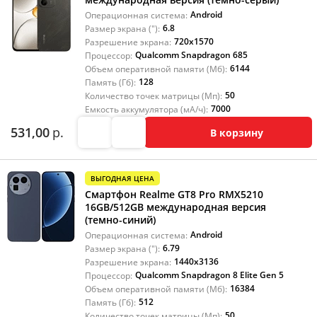
Android
Операционная система:
6.8
Размер экрана ("):
720x1570
Разрешение экрана:
Qualcomm Snapdragon 685
Процессор:
6144
Объем оперативной памяти (Мб):
128
Память (Гб):
50
Количество точек матрицы (Мп):
7000
Емкость аккумулятора (мА/ч):
531,00
р.
В корзину
ВЫГОДНАЯ ЦЕНА
Смартфон Realme GT8 Pro RMX5210
16GB/512GB международная версия
(темно-синий)
Android
Операционная система:
6.79
Размер экрана ("):
1440x3136
Разрешение экрана:
Qualcomm Snapdragon 8 Elite Gen 5
Процессор:
16384
Объем оперативной памяти (Мб):
512
Память (Гб):
50
Количество точек матрицы (Мп):