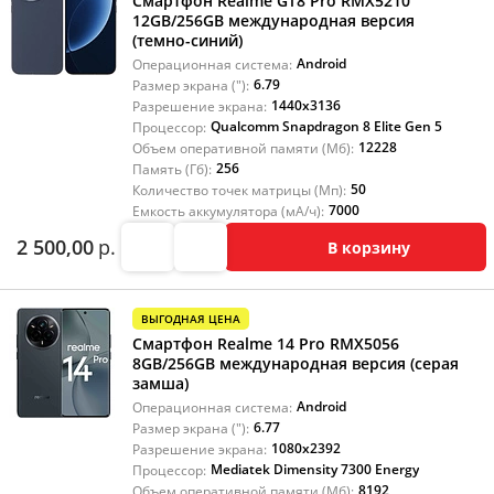
Смартфон Realme GT8 Pro RMX5210
12GB/256GB международная версия
(темно-синий)
Android
Операционная система:
6.79
Размер экрана ("):
1440x3136
Разрешение экрана:
Qualcomm Snapdragon 8 Elite Gen 5
Процессор:
12228
Объем оперативной памяти (Мб):
256
Память (Гб):
50
Количество точек матрицы (Мп):
7000
Емкость аккумулятора (мА/ч):
2 500,00
р.
В корзину
ВЫГОДНАЯ ЦЕНА
Смартфон Realme 14 Pro RMX5056
8GB/256GB международная версия (серая
замша)
Android
Операционная система:
6.77
Размер экрана ("):
1080x2392
Разрешение экрана:
Mediatek Dimensity 7300 Energy
Процессор:
8192
Объем оперативной памяти (Мб):