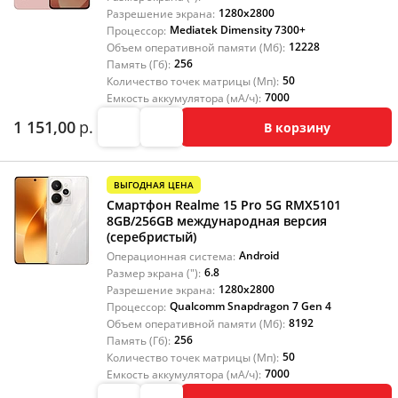
1280x2800
Разрешение экрана:
Mediatek Dimensity 7300+
Процессор:
12228
Объем оперативной памяти (Мб):
256
Память (Гб):
50
Количество точек матрицы (Мп):
7000
Емкость аккумулятора (мА/ч):
1 151,00
р.
В корзину
ВЫГОДНАЯ ЦЕНА
Смартфон Realme 15 Pro 5G RMX5101
8GB/256GB международная версия
(серебристый)
Android
Операционная система:
6.8
Размер экрана ("):
1280x2800
Разрешение экрана:
Qualcomm Snapdragon 7 Gen 4
Процессор:
8192
Объем оперативной памяти (Мб):
256
Память (Гб):
50
Количество точек матрицы (Мп):
7000
Емкость аккумулятора (мА/ч):