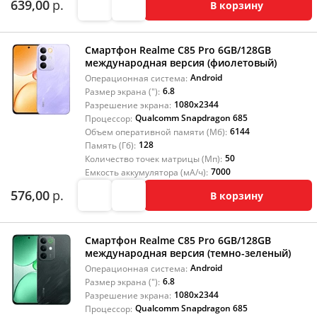
639,00
р.
В корзину
Смартфон Realme C85 Pro 6GB/128GB
международная версия (фиолетовый)
Android
Операционная система:
6.8
Размер экрана ("):
1080x2344
Разрешение экрана:
Qualcomm Snapdragon 685
Процессор:
6144
Объем оперативной памяти (Мб):
128
Память (Гб):
50
Количество точек матрицы (Мп):
7000
Емкость аккумулятора (мА/ч):
576,00
р.
В корзину
Смартфон Realme C85 Pro 6GB/128GB
международная версия (темно-зеленый)
Android
Операционная система:
6.8
Размер экрана ("):
1080x2344
Разрешение экрана:
Qualcomm Snapdragon 685
Процессор: