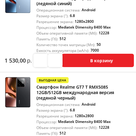
(ледяной синий)
Android
Операционная система:
6.8
Размер экрана ("):
1280x2800
Разрешение экрана:
Mediatek Dimensity 8400 Max
Процессор:
12228
Объем оперативной памяти (Мб):
512
Память (Гб):
50
Количество точек матрицы (Мп):
7000
Емкость аккумулятора (мА/ч):
1 530,00
р.
В корзину
ВЫГОДНАЯ ЦЕНА
Смартфон Realme GT7 T RMX5085
12GB/512GB международная версия
(ледяной черный)
Android
Операционная система:
6.8
Размер экрана ("):
1280x2800
Разрешение экрана:
Mediatek Dimensity 8400 Max
Процессор:
12228
Объем оперативной памяти (Мб):
512
Память (Гб):