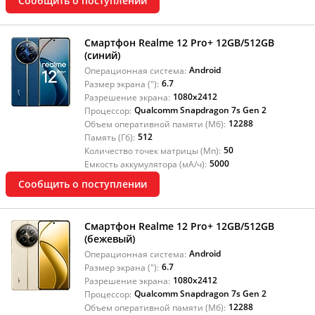
Сообщить о поступлении
Смартфон Realme 12 Pro+ 12GB/512GB
(синий)
Android
Операционная система:
6.7
Размер экрана ("):
1080x2412
Разрешение экрана:
Qualcomm Snapdragon 7s Gen 2
Процессор:
12288
Объем оперативной памяти (Мб):
512
Память (Гб):
50
Количество точек матрицы (Мп):
5000
Емкость аккумулятора (мА/ч):
Сообщить о поступлении
Смартфон Realme 12 Pro+ 12GB/512GB
(бежевый)
Android
Операционная система:
6.7
Размер экрана ("):
1080x2412
Разрешение экрана:
Qualcomm Snapdragon 7s Gen 2
Процессор:
12288
Объем оперативной памяти (Мб):