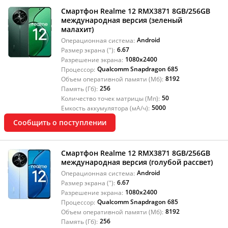
Смартфон Realme 12 RMX3871 8GB/256GB
международная версия (зеленый
малахит)
Android
Операционная система:
6.67
Размер экрана ("):
1080x2400
Разрешение экрана:
Qualcomm Snapdragon 685
Процессор:
8192
Объем оперативной памяти (Мб):
256
Память (Гб):
50
Количество точек матрицы (Мп):
5000
Емкость аккумулятора (мА/ч):
Сообщить о поступлении
Смартфон Realme 12 RMX3871 8GB/256GB
международная версия (голубой рассвет)
Android
Операционная система:
6.67
Размер экрана ("):
1080x2400
Разрешение экрана:
Qualcomm Snapdragon 685
Процессор:
8192
Объем оперативной памяти (Мб):
256
Память (Гб):