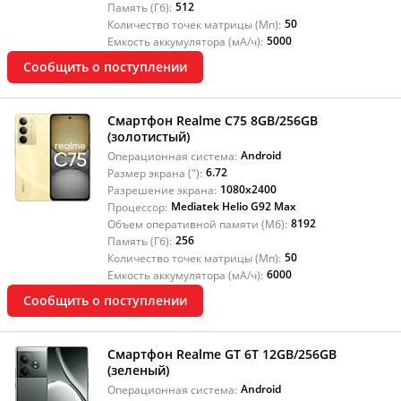
512
Память (Гб):
50
Количество точек матрицы (Мп):
5000
Емкость аккумулятора (мА/ч):
Сообщить о поступлении
Смартфон Realme C75 8GB/256GB
(золотистый)
Android
Операционная система:
6.72
Размер экрана ("):
1080x2400
Разрешение экрана:
Mediatek Helio G92 Max
Процессор:
8192
Объем оперативной памяти (Мб):
256
Память (Гб):
50
Количество точек матрицы (Мп):
6000
Емкость аккумулятора (мА/ч):
Сообщить о поступлении
Смартфон Realme GT 6T 12GB/256GB
(зеленый)
Android
Операционная система: