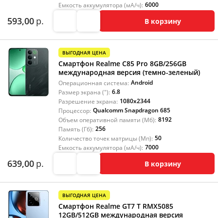
6000
Емкость аккумулятора (мА/ч):
593,00
р.
В корзину
ВЫГОДНАЯ ЦЕНА
Смартфон Realme C85 Pro 8GB/256GB
международная версия (темно-зеленый)
Android
Операционная система:
6.8
Размер экрана ("):
1080x2344
Разрешение экрана:
Qualcomm Snapdragon 685
Процессор:
8192
Объем оперативной памяти (Мб):
256
Память (Гб):
50
Количество точек матрицы (Мп):
7000
Емкость аккумулятора (мА/ч):
639,00
р.
В корзину
ВЫГОДНАЯ ЦЕНА
Смартфон Realme GT7 T RMX5085
12GB/512GB международная версия