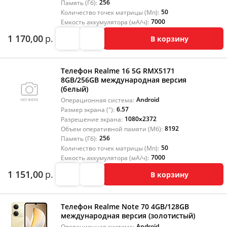
256
Память (Гб):
50
Количество точек матрицы (Мп):
7000
Емкость аккумулятора (мА/ч):
1 170,00
р.
В корзину
Телефон Realme 16 5G RMX5171
8GB/256GB международная версия
(белый)
Android
Операционная система:
6.57
Размер экрана ("):
1080x2372
Разрешение экрана:
8192
Объем оперативной памяти (Мб):
256
Память (Гб):
50
Количество точек матрицы (Мп):
7000
Емкость аккумулятора (мА/ч):
1 151,00
р.
В корзину
Телефон Realme Note 70 4GB/128GB
международная версия (золотистый)
Android
Операционная система: