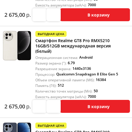
7000
Емкость аккумулятора (мА/ч):
2 675,00
р.
В корзину
ВЫГОДНАЯ ЦЕНА
Смартфон Realme GT8 Pro RMX5210
16GB/512GB международная версия
(белый)
Android
Операционная система:
6.79
Размер экрана ("):
1440x3136
Разрешение экрана:
Qualcomm Snapdragon 8 Elite Gen 5
Процессор:
16384
Объем оперативной памяти (Мб):
512
Память (Гб):
50
Количество точек матрицы (Мп):
7000
Емкость аккумулятора (мА/ч):
2 675,00
р.
В корзину
ВЫГОДНАЯ ЦЕНА