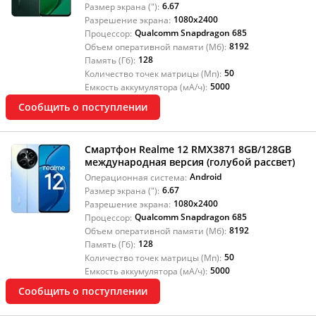
6.67
Размер экрана ("):
1080x2400
Разрешение экрана:
Qualcomm Snapdragon 685
Процессор:
8192
Объем оперативной памяти (Мб):
128
Память (Гб):
50
Количество точек матрицы (Мп):
5000
Емкость аккумулятора (мА/ч):
Сообщить о поступлении
Смартфон Realme 12 RMX3871 8GB/128GB
международная версия (голубой рассвет)
Android
Операционная система:
6.67
Размер экрана ("):
1080x2400
Разрешение экрана:
Qualcomm Snapdragon 685
Процессор:
8192
Объем оперативной памяти (Мб):
128
Память (Гб):
50
Количество точек матрицы (Мп):
5000
Емкость аккумулятора (мА/ч):
Сообщить о поступлении