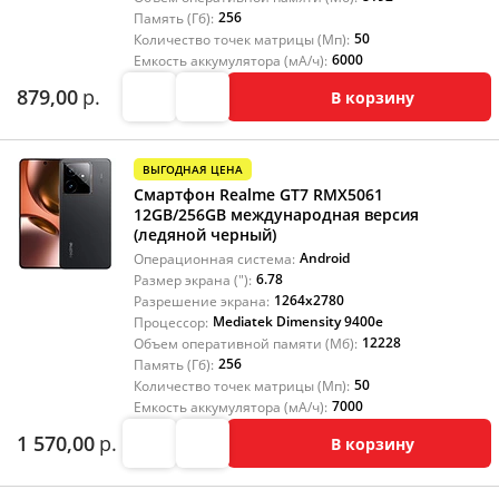
256
Память (Гб):
50
Количество точек матрицы (Мп):
6000
Емкость аккумулятора (мА/ч):
879,00
р.
В корзину
ВЫГОДНАЯ ЦЕНА
Смартфон Realme GT7 RMX5061
12GB/256GB международная версия
(ледяной черный)
Android
Операционная система:
6.78
Размер экрана ("):
1264x2780
Разрешение экрана:
Mediatek Dimensity 9400e
Процессор:
12228
Объем оперативной памяти (Мб):
256
Память (Гб):
50
Количество точек матрицы (Мп):
7000
Емкость аккумулятора (мА/ч):
1 570,00
р.
В корзину