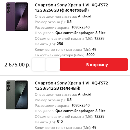
Смартфон Sony Xperia 1 VII XQ-FS72
12GB/256GB (фиолетовый)
Android
Операционная система:
6.5
Размер экрана ("):
1080x2340
Разрешение экрана:
Qualcomm Snapdragon 8 Elite
Процессор:
12228
Объем оперативной памяти (Мб):
256
Память (Гб):
48
Количество точек матрицы (Мп):
5000
Емкость аккумулятора (мА/ч):
2 675,00
р.
В корзину
Смартфон Sony Xperia 1 VII XQ-FS72
12GB/512GB (зеленый)
Android
Операционная система:
6.5
Размер экрана ("):
1080x2340
Разрешение экрана:
Qualcomm Snapdragon 8 Elite
Процессор:
12228
Объем оперативной памяти (Мб):
512
Память (Гб):
48
Количество точек матрицы (Мп):