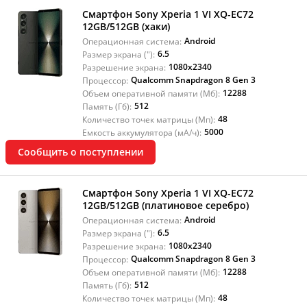
Смартфон Sony Xperia 1 VI XQ-EC72
12GB/512GB (хаки)
Android
Операционная система:
6.5
Размер экрана ("):
1080x2340
Разрешение экрана:
Qualcomm Snapdragon 8 Gen 3
Процессор:
12288
Объем оперативной памяти (Мб):
512
Память (Гб):
48
Количество точек матрицы (Мп):
5000
Емкость аккумулятора (мА/ч):
Сообщить о поступлении
Смартфон Sony Xperia 1 VI XQ-EC72
12GB/512GB (платиновое серебро)
Android
Операционная система:
6.5
Размер экрана ("):
1080x2340
Разрешение экрана:
Qualcomm Snapdragon 8 Gen 3
Процессор:
12288
Объем оперативной памяти (Мб):
512
Память (Гб):
48
Количество точек матрицы (Мп):