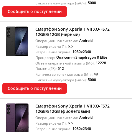
5000
Емкость аккумулятора (мА/ч):
Сообщить о поступлении
Смартфон Sony Xperia 1 VII XQ-FS72
12GB/512GB (черный)
Android
Операционная система:
6.5
Размер экрана ("):
1080x2340
Разрешение экрана:
Qualcomm Snapdragon 8 Elite
Процессор:
12228
Объем оперативной памяти (Мб):
512
Память (Гб):
48
Количество точек матрицы (Мп):
5000
Емкость аккумулятора (мА/ч):
Сообщить о поступлении
Смартфон Sony Xperia 1 VII XQ-FS72
12GB/512GB (фиолетовый)
Android
Операционная система:
6.5
Размер экрана ("):
1080x2340
Разрешение экрана: