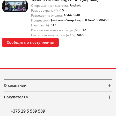
Android
Операционная система:
6.5
Размер экрана ("):
1644x3840
Разрешение экрана:
Qualcomm Snapdragon 8 Gen1 SM8450
Процессор:
512
Память (Гб):
12
Количество точек матрицы (Мп):
5000
Емкость аккумулятора (мА/ч):
Сообщить о поступлении
О компании
Покупателям
+375 29 5 589 589