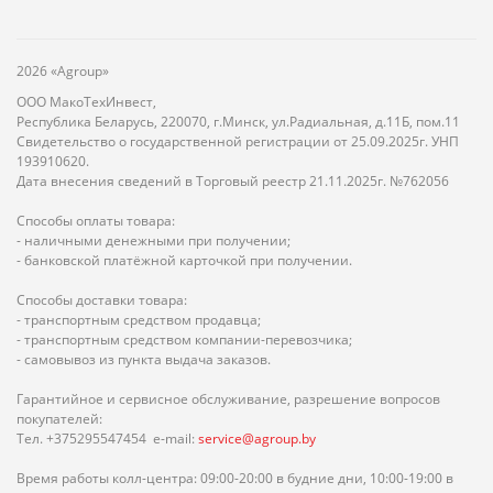
2026 «Agroup»
ООО МакоТехИнвест,
Республика Беларусь, 220070, г.Минск, ул.Радиальная, д.11Б, пом.11
Свидетельство о государственной регистрации от 25.09.2025г. УНП
193910620.
Дата внесения сведений в Торговый реестр 21.11.2025г. №762056
Способы оплаты товара:
- наличными денежными при получении;
- банковской платёжной карточкой при получении.
Способы доставки товара:
- транспортным средством продавца;
- транспортным средством компании-перевозчика;
- самовывоз из пункта выдача заказов.
Гарантийное и сервисное обслуживание, разрешение вопросов
покупателей:
Тел. +375295547454 e-mail:
service@agroup.by
Время работы колл-центра: 09:00-20:00 в будние дни, 10:00-19:00 в