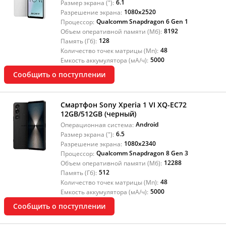
6.1
Размер экрана ("):
1080x2520
Разрешение экрана:
Qualcomm Snapdragon 6 Gen 1
Процессор:
8192
Объем оперативной памяти (Мб):
128
Память (Гб):
48
Количество точек матрицы (Мп):
5000
Емкость аккумулятора (мА/ч):
Сообщить о поступлении
Смартфон Sony Xperia 1 VI XQ-EC72
12GB/512GB (черный)
Android
Операционная система:
6.5
Размер экрана ("):
1080x2340
Разрешение экрана:
Qualcomm Snapdragon 8 Gen 3
Процессор:
12288
Объем оперативной памяти (Мб):
512
Память (Гб):
48
Количество точек матрицы (Мп):
5000
Емкость аккумулятора (мА/ч):
Сообщить о поступлении