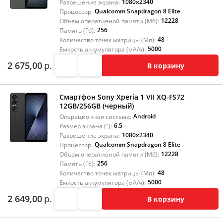
1080x2340
Разрешение экрана:
Qualcomm Snapdragon 8 Elite
Процессор:
12228
Объем оперативной памяти (Мб):
256
Память (Гб):
48
Количество точек матрицы (Мп):
5000
Емкость аккумулятора (мА/ч):
2 675,00
р.
В корзину
Смартфон Sony Xperia 1 VII XQ-FS72
12GB/256GB (черный)
Android
Операционная система:
6.5
Размер экрана ("):
1080x2340
Разрешение экрана:
Qualcomm Snapdragon 8 Elite
Процессор:
12228
Объем оперативной памяти (Мб):
256
Память (Гб):
48
Количество точек матрицы (Мп):
5000
Емкость аккумулятора (мА/ч):
2 649,00
р.
В корзину