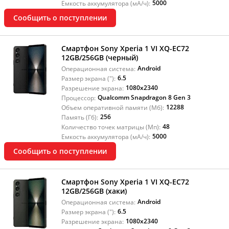
5000
Емкость аккумулятора (мА/ч):
Сообщить о поступлении
Смартфон Sony Xperia 1 VI XQ-EC72
12GB/256GB (черный)
Android
Операционная система:
6.5
Размер экрана ("):
1080x2340
Разрешение экрана:
Qualcomm Snapdragon 8 Gen 3
Процессор:
12288
Объем оперативной памяти (Мб):
256
Память (Гб):
48
Количество точек матрицы (Мп):
5000
Емкость аккумулятора (мА/ч):
Сообщить о поступлении
Смартфон Sony Xperia 1 VI XQ-EC72
12GB/256GB (хаки)
Android
Операционная система:
6.5
Размер экрана ("):
1080x2340
Разрешение экрана: