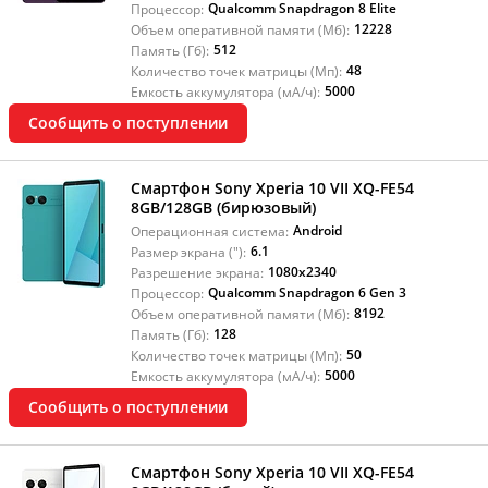
Qualcomm Snapdragon 8 Elite
Процессор:
12228
Объем оперативной памяти (Мб):
512
Память (Гб):
48
Количество точек матрицы (Мп):
5000
Емкость аккумулятора (мА/ч):
Сообщить о поступлении
Смартфон Sony Xperia 10 VII XQ-FE54
8GB/128GB (бирюзовый)
Android
Операционная система:
6.1
Размер экрана ("):
1080x2340
Разрешение экрана:
Qualcomm Snapdragon 6 Gen 3
Процессор:
8192
Объем оперативной памяти (Мб):
128
Память (Гб):
50
Количество точек матрицы (Мп):
5000
Емкость аккумулятора (мА/ч):
Сообщить о поступлении
Смартфон Sony Xperia 10 VII XQ-FE54