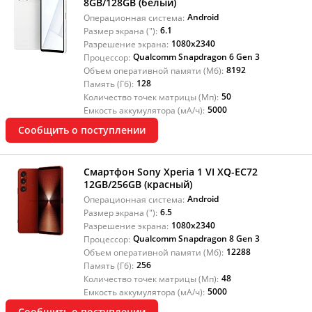
8GB/128GB (белый)
Android
Операционная система:
6.1
Размер экрана ("):
1080x2340
Разрешение экрана:
Qualcomm Snapdragon 6 Gen 3
Процессор:
8192
Объем оперативной памяти (Мб):
128
Память (Гб):
50
Количество точек матрицы (Мп):
5000
Емкость аккумулятора (мА/ч):
Сообщить о поступлении
Смартфон Sony Xperia 1 VI XQ-EC72
12GB/256GB (красный)
Android
Операционная система:
6.5
Размер экрана ("):
1080x2340
Разрешение экрана:
Qualcomm Snapdragon 8 Gen 3
Процессор:
12288
Объем оперативной памяти (Мб):
256
Память (Гб):
48
Количество точек матрицы (Мп):
5000
Емкость аккумулятора (мА/ч):
Сообщить о поступлении