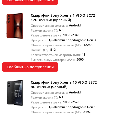
Смартфон Sony Xperia 1 VI XQ-EC72
12GB/512GB (красный)
Android
Операционная система:
6.5
Размер экрана ("):
1080x2340
Разрешение экрана:
Qualcomm Snapdragon 8 Gen 3
Процессор:
12288
Объем оперативной памяти (Мб):
512
Память (Гб):
48
Количество точек матрицы (Мп):
5000
Емкость аккумулятора (мА/ч):
Сообщить о поступлении
Смартфон Sony Xperia 10 VI XQ-ES72
8GB/128GB (черный)
Android
Операционная система:
6.1
Размер экрана ("):
1080x2520
Разрешение экрана:
Qualcomm Snapdragon 6 Gen 1
Процессор:
8192
Объем оперативной памяти (Мб):