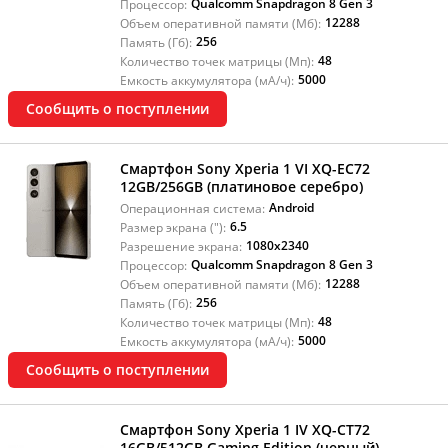
Qualcomm Snapdragon 8 Gen 3
Процессор:
12288
Объем оперативной памяти (Мб):
256
Память (Гб):
48
Количество точек матрицы (Мп):
5000
Емкость аккумулятора (мА/ч):
Сообщить о поступлении
Смартфон Sony Xperia 1 VI XQ-EC72
12GB/256GB (платиновое серебро)
Android
Операционная система:
6.5
Размер экрана ("):
1080x2340
Разрешение экрана:
Qualcomm Snapdragon 8 Gen 3
Процессор:
12288
Объем оперативной памяти (Мб):
256
Память (Гб):
48
Количество точек матрицы (Мп):
5000
Емкость аккумулятора (мА/ч):
Сообщить о поступлении
Смартфон Sony Xperia 1 IV XQ-CT72
16GB/512GB Gaming Edition (черный)