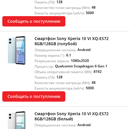
128
Память (Гб):
48
Количество точек матрицы (Мп):
5000
Емкость аккумулятора (мА/ч):
Сообщить о поступлении
Смартфон Sony Xperia 10 VI XQ-ES72
8GB/128GB (голубой)
Android
Операционная система:
6.1
Размер экрана ("):
1080x2520
Разрешение экрана:
Qualcomm Snapdragon 6 Gen 1
Процессор:
8192
Объем оперативной памяти (Мб):
128
Память (Гб):
48
Количество точек матрицы (Мп):
5000
Емкость аккумулятора (мА/ч):
Сообщить о поступлении
Смартфон Sony Xperia 10 VI XQ-ES72
8GB/128GB (белый)
Android
Операционная система: