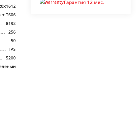
Гарантия 12 мес.
20x1612
ger T606
8192
256
50
IPS
5200
еленый