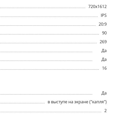
720x1612
IPS
20:9
90
269
Да
Да
16
Да
в выступе на экране ("капля")
2