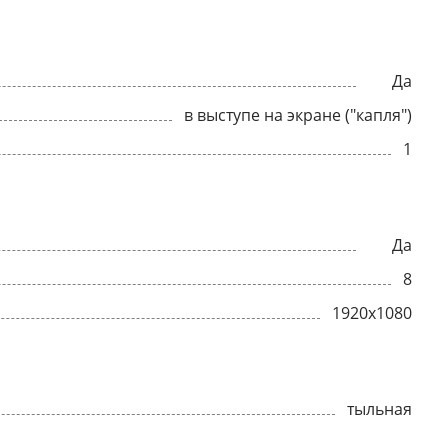
Да
в выступе на экране ("капля")
1
Да
8
1920x1080
тыльная