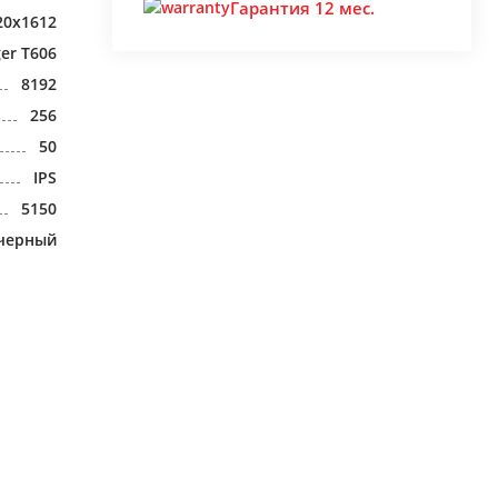
Гарантия 12 мес.
20x1612
ger T606
8192
256
50
IPS
5150
черный