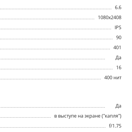
6.6
1080x2408
IPS
90
401
Да
16
400 нит
Да
в выступе на экране ("капля")
f/1.75