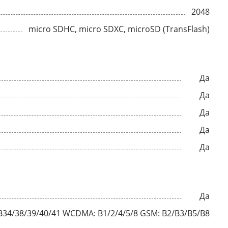
2048
micro SDHC, micro SDXC, microSD (TransFlash)
Да
Да
Да
Да
Да
Да
 B34/38/39/40/41 WCDMA: B1/2/4/5/8 GSM: B2/B3/B5/B8