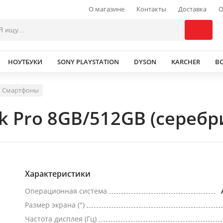
О магазине
Контакты
Доставка
О
НОУТБУКИ
SONY PLAYSTATION
DYSON
KARCHER
В
Смартфоны
k Pro 8GB/512GB (сереб
Характеристики
Операционная система
Размер экрана (")
Частота дисплея (Гц)