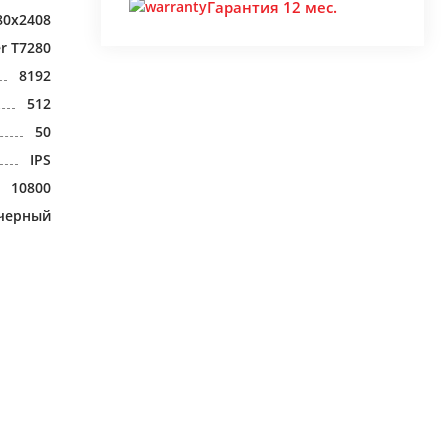
Гарантия 12 мес.
80x2408
er T7280
8192
512
50
IPS
10800
 черный