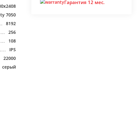
Гарантия 12 мес.
80x2408
ty 7050
8192
256
108
IPS
22000
серый