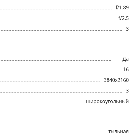
f/1.89
f/2.5
3
Да
16
3840x2160
3
широкоугольный
тыльная