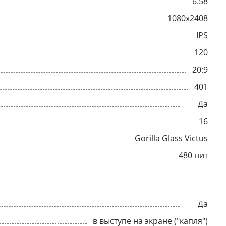
6.58
1080x2408
IPS
120
20:9
401
Да
16
Gorilla Glass Victus
480 нит
Да
в выступе на экране ("капля")