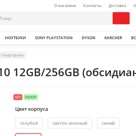
О магазине
Контакты
Доставка
О
НОУТБУКИ
SONY PLAYSTATION
DYSON
KARCHER
В
Смартфоны
 10 12GB/256GB (обсидиа
ХИТ
ОБЗОР
Цвет корпуса
голубой
светло-зеленый
синий