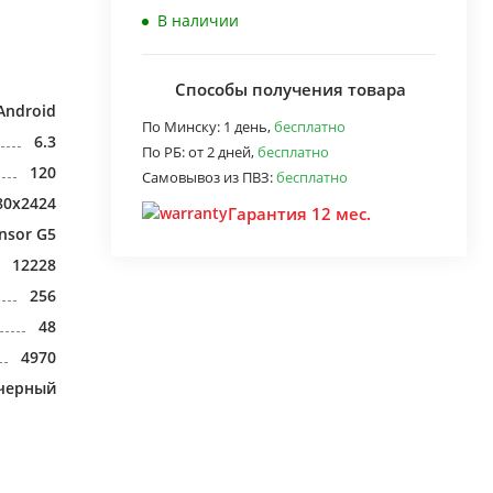
В наличии
Способы получения товара
Android
По Минску:
1 день,
бесплатно
6.3
По РБ:
от 2 дней,
бесплатно
120
Самовывоз из ПВЗ:
бесплатно
80x2424
Гарантия 12 мес.
nsor G5
12228
256
48
4970
черный