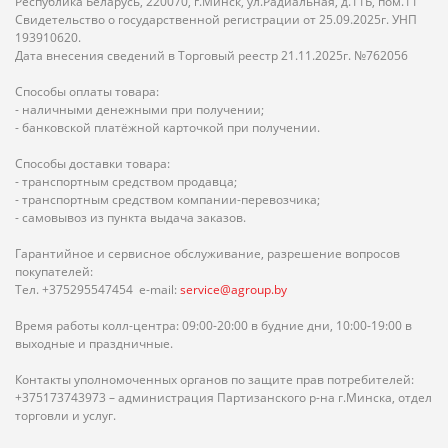
Республика Беларусь, 220070, г.Минск, ул.Радиальная, д.11Б, пом.11
Свидетельство о государственной регистрации от 25.09.2025г. УНП
193910620.
Дата внесения сведений в Торговый реестр 21.11.2025г. №762056
Способы оплаты товара:
- наличными денежными при получении;
- банковской платёжной карточкой при получении.
Способы доставки товара:
- транспортным средством продавца;
- транспортным средством компании-перевозчика;
- самовывоз из пункта выдача заказов.
Гарантийное и сервисное обслуживание, разрешение вопросов
покупателей:
Тел. +375295547454 e-mail:
service@agroup.by
Время работы колл-центра: 09:00-20:00 в будние дни, 10:00-19:00 в
выходные и праздничные.
Контакты уполномоченных органов по защите прав потребителей:
+375173743973 – администрация Партизанского р-на г.Минска, отдел
торговли и услуг.