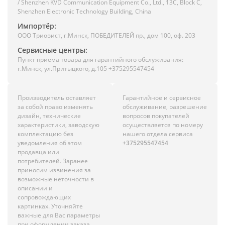
/ Shenzhen KVD Communication Equipment Co., Ltd., 13C, Block C,
Shenzhen Electronic Technology Building, China
Импортёр:
ООО Триовист, г.Минск, ПОБЕДИТЕЛЕЙ пр., дом 100, оф. 203
Сервисные центры:
Пункт приема товара для гарантийного обслуживания:
г.Минск, ул.Притыцкого, д.105 +375295547454
Производитель оставляет
Гарантийное и сервисное
за собой право изменять
обслуживание, разрешение
дизайн, технические
вопросов покупателей
характеристики, заводскую
осуществляется по номеру
комплектацию без
нашего отдела сервиса
уведомления об этом
+375295547454
продавца или
потребителей. Заранее
приносим извинения за
возможные неточности в
описании и
сопровождающих
картинках. Уточняйте
важные для Вас параметры
при оформлении заказа.