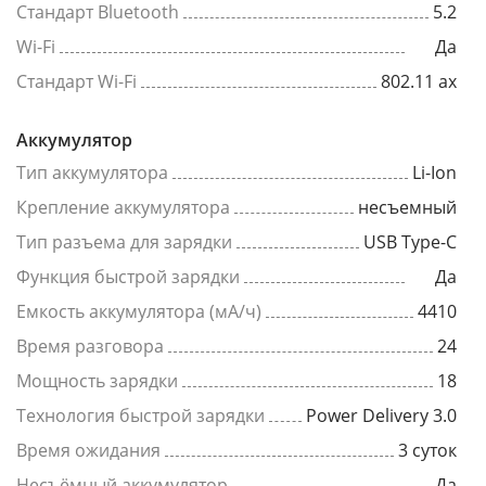
Стандарт Bluetooth
5.2
Wi-Fi
Да
Стандарт Wi-Fi
802.11 ax
Аккумулятор
Тип аккумулятора
Li-Ion
Крепление аккумулятора
несъемный
Тип разъема для зарядки
USB Type-C
Функция быстрой зарядки
Да
Емкость аккумулятора (мА/ч)
4410
Время разговора
24
Мощность зарядки
18
Технология быстрой зарядки
Power Delivery 3.0
Время ожидания
3 суток
Несъёмный аккумулятор
Да