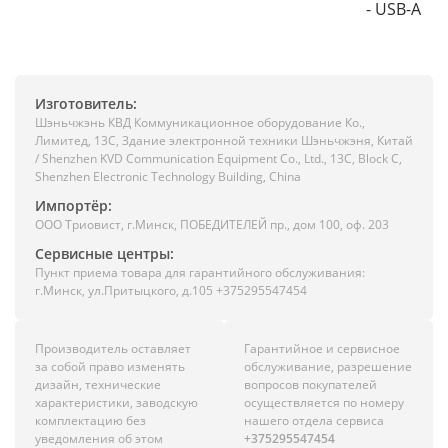
- USB-A
Изготовитель:
Шэньчжэнь КВД Коммуникационное оборудование Ко.,
Лимитед, 13C, Здание электронной техники Шэньчжэня, Китай
/ Shenzhen KVD Communication Equipment Co., Ltd., 13C, Block C,
Shenzhen Electronic Technology Building, China
Импортёр:
ООО Триовист, г.Минск, ПОБЕДИТЕЛЕЙ пр., дом 100, оф. 203
Сервисные центры:
Пункт приема товара для гарантийного обслуживания:
г.Минск, ул.Притыцкого, д.105 +375295547454
Производитель оставляет
Гарантийное и сервисное
за собой право изменять
обслуживание, разрешение
дизайн, технические
вопросов покупателей
характеристики, заводскую
осуществляется по номеру
комплектацию без
нашего отдела сервиса
уведомления об этом
+375295547454