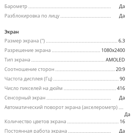
Барометр
Да
Разблокировка по лицу
Да
Экран
Размер экрана (")
6.3
Разрешение экрана
1080x2400
Тип экрана
AMOLED
Соотношение сторон
20:9
Частота дисплея (Гц)
90
Число пикселей на дюйм
416
Сенсорный экран
Да
Автоматический поворот экрана (акселерометр)
Да
Количество цветов экрана
16
Постоянная работа экрана
Да