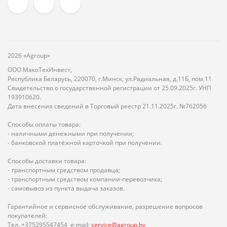
2026 «Agroup»
ООО МакоТехИнвест,
Республика Беларусь, 220070, г.Минск, ул.Радиальная, д.11Б, пом.11
Свидетельство о государственной регистрации от 25.09.2025г. УНП
193910620.
Дата внесения сведений в Торговый реестр 21.11.2025г. №762056
Способы оплаты товара:
- наличными денежными при получении;
- банковской платёжной карточкой при получении.
Способы доставки товара:
- транспортным средством продавца;
- транспортным средством компании-перевозчика;
- самовывоз из пункта выдача заказов.
Гарантийное и сервисное обслуживание, разрешение вопросов
покупателей:
Тел. +375295547454 e-mail:
service@agroup.by