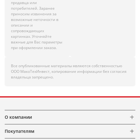
продавца или
потребителей. Заранее
приносим извинения за
возможные неточности в
описании и
сопровождающих
картинках. Уточняйте
важные для Вас параметры
при оформлении заказа.
Все опубликованные материалы являются собственностью
ООО МакоТехИнвест, копирование информации без согласия
владельца запрещено.
О компании
Покупателям