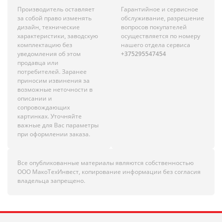
Производитель оставляет
Гарантийное и сервисное
за собой право изменять
обслуживание, разрешение
дизайн, технические
вопросов покупателей
характеристики, заводскую
осуществляется по номеру
комплектацию без
нашего отдела сервиса
уведомления об этом
+375295547454
продавца или
потребителей. Заранее
приносим извинения за
возможные неточности в
описании и
сопровождающих
картинках. Уточняйте
важные для Вас параметры
при оформлении заказа.
Все опубликованные материалы являются собственностью
ООО МакоТехИнвест, копирование информации без согласия
владельца запрещено.