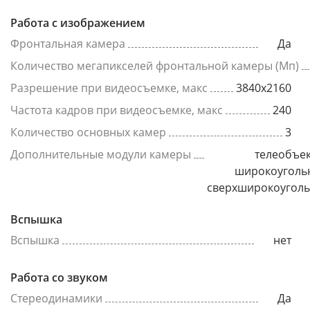
Работа с изображением
Фронтальная камера
Да
Количество мегапикселей фронтальной камеры (Мп)
Разрешение при видеосъемке, макс
3840x2160
Частота кадров при видеосъемке, макс
240
Количество основных камер
3
Дополнительные модули камеры
телеобъек
широкоуголь
сверхширокоугол
Вспышка
Вспышка
нет
Работа со звуком
Стереодинамики
Да