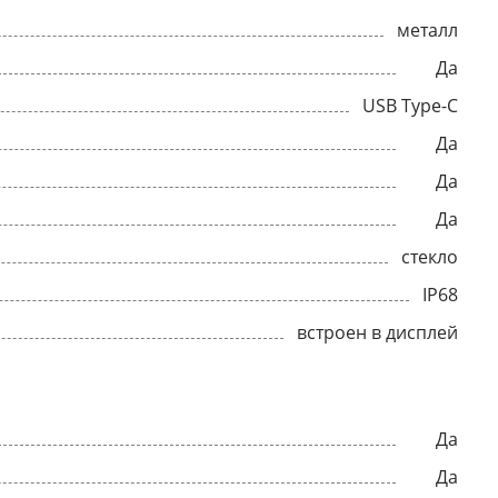
металл
Да
USB Type-C
Да
Да
Да
стекло
IP68
встроен в дисплей
Да
Да