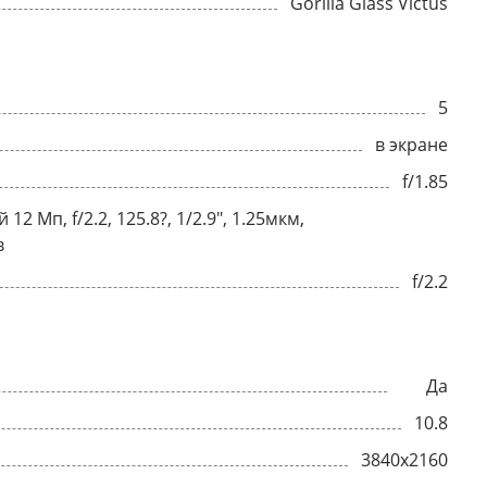
Gorilla Glass Victus
5
в экране
f/1.85
2 Мп, f/2.2, 125.8?, 1/2.9", 1.25мкм,
в
f/2.2
Да
10.8
3840x2160