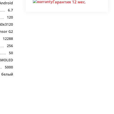
Гарантия 12 мес.
Android
6.7
120
40x3120
nsor G2
12288
256
50
AMOLED
5000
белый