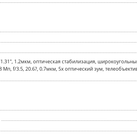
1/1.31", 1.2мкм, оптическая стабилизация, широкоугольный 1
п, f/3.5, 20.6?, 0.7мкм, 5x оптический зум, телеобъекти