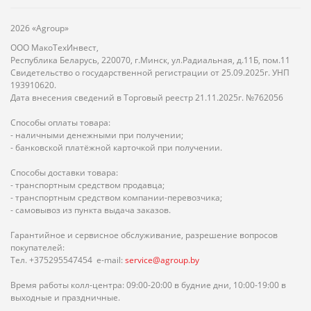
2026 «Agroup»
ООО МакоТехИнвест,
Республика Беларусь, 220070, г.Минск, ул.Радиальная, д.11Б, пом.11
Свидетельство о государственной регистрации от 25.09.2025г. УНП
193910620.
Дата внесения сведений в Торговый реестр 21.11.2025г. №762056
Способы оплаты товара:
- наличными денежными при получении;
- банковской платёжной карточкой при получении.
Способы доставки товара:
- транспортным средством продавца;
- транспортным средством компании-перевозчика;
- самовывоз из пункта выдача заказов.
Гарантийное и сервисное обслуживание, разрешение вопросов
покупателей:
Тел. +375295547454 e-mail:
service@agroup.by
Время работы колл-центра: 09:00-20:00 в будние дни, 10:00-19:00 в
выходные и праздничные.