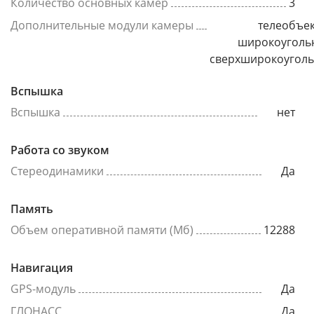
Количество основных камер
3
Дополнительные модули камеры
телеобъек
широкоуголь
сверхширокоугол
Вспышка
Вспышка
нет
Работа со звуком
Стереодинамики
Да
Память
Объем оперативной памяти (Мб)
12288
Навигация
GPS-модуль
Да
ГЛОНАСС
Да