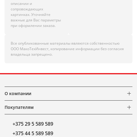
описании и
сопровождающих
картинках. Уточняйте
важные для Вас параметры
при оформлении заказа.
Все опубликованные материалы являются собственностью
ООО МакоТехИнвест, копирование информации без согласия
владельца запрещено.
О компании
Покупателям
+375 29 5 589 589
+375 44 5 589 589