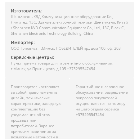
Изготовитель:
Шэньчжэнь КВД Коммуникационное оборудование Ко.,
Лимитед, 13C, Здание электронной техники Шэньчжэня, Китай
/ Shenzhen KVD Communication Equipment Co., Ltd., 13C, Block C,
Shenzhen Electronic Technology Building, China
Импортёр:
ООО Триовист, г.Минск, ПОБЕДИТЕЛЕЙ пр., дом 100, оф. 203
Сервисные центры:
Пункт приема товара для гарантийного обслуживания:
г.Минск, ул.Притыцкого, д.105 +375295547454
Производитель оставляет
Гарантийное и сервисное
за собой право изменять
обслуживание, разрешение
дизайн, технические
вопросов покупателей
характеристики, заводскую
осуществляется по номеру
комплектацию без
нашего отдела сервиса
уведомления об этом
+375295547454
продавца или
потребителей. Заранее
приносим извинения за
возможные неточности в