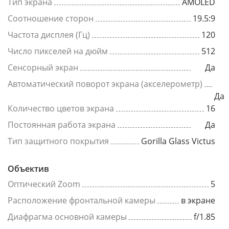
Тип экрана
AMOLED
Соотношение сторон
19.5:9
Частота дисплея (Гц)
120
Число пикселей на дюйм
512
Сенсорный экран
Да
Автоматический поворот экрана (акселерометр)
Да
Количество цветов экрана
16
Постоянная работа экрана
Да
Тип защитного покрытия
Gorilla Glass Victus
Объектив
Оптический Zoom
5
Расположение фронтальной камеры
в экране
Диафрагма основной камеры
f/1.85