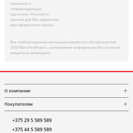
описании и
сопровождающих
картинках. Уточняйте
важные для Вас параметры
при оформлении заказа.
Все опубликованные материалы являются собственностью
ООО МакоТехИнвест, копирование информации без согласия
владельца запрещено.
О компании
Покупателям
+375 29 5 589 589
+375 44 5 589 589