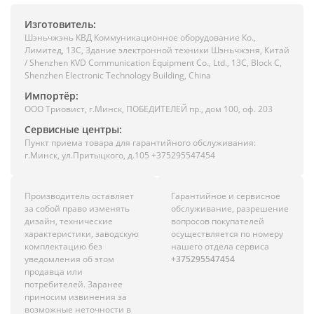
Изготовитель:
Шэньчжэнь КВД Коммуникационное оборудование Ко.,
Лимитед, 13C, Здание электронной техники Шэньчжэня, Китай
/ Shenzhen KVD Communication Equipment Co., Ltd., 13C, Block C,
Shenzhen Electronic Technology Building, China
Импортёр:
ООО Триовист, г.Минск, ПОБЕДИТЕЛЕЙ пр., дом 100, оф. 203
Сервисные центры:
Пункт приема товара для гарантийного обслуживания:
г.Минск, ул.Притыцкого, д.105 +375295547454
Производитель оставляет
Гарантийное и сервисное
за собой право изменять
обслуживание, разрешение
дизайн, технические
вопросов покупателей
характеристики, заводскую
осуществляется по номеру
комплектацию без
нашего отдела сервиса
уведомления об этом
+375295547454
продавца или
потребителей. Заранее
приносим извинения за
возможные неточности в