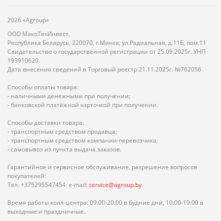
2026 «Agroup»
ООО МакоТехИнвест,
Республика Беларусь, 220070, г.Минск, ул.Радиальная, д.11Б, пом.11
Свидетельство о государственной регистрации от 25.09.2025г. УНП
193910620.
Дата внесения сведений в Торговый реестр 21.11.2025г. №762056
Способы оплаты товара:
- наличными денежными при получении;
- банковской платёжной карточкой при получении.
Способы доставки товара:
- транспортным средством продавца;
- транспортным средством компании-перевозчика;
- самовывоз из пункта выдача заказов.
Гарантийное и сервисное обслуживание, разрешение вопросов
покупателей:
Тел. +375295547454 e-mail:
service@agroup.by
Время работы колл-центра: 09:00-20:00 в будние дни, 10:00-19:00 в
выходные и праздничные.