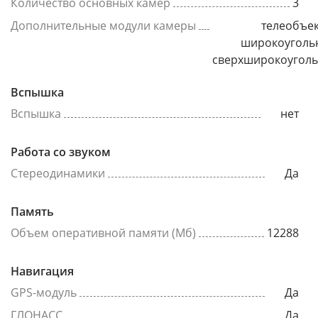
Количество основных камер
3
Дополнительные модули камеры
телеобъек
широкоуголь
сверхширокоугол
Вспышка
Вспышка
нет
Работа со звуком
Стереодинамики
Да
Память
Объем оперативной памяти (Мб)
12288
Навигация
GPS-модуль
Да
ГЛОНАСС
Да