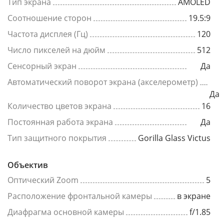
Тип экрана
AMOLED
Соотношение сторон
19.5:9
Частота дисплея (Гц)
120
Число пикселей на дюйм
512
Сенсорный экран
Да
Автоматический поворот экрана (акселерометр)
Да
Количество цветов экрана
16
Постоянная работа экрана
Да
Тип защитного покрытия
Gorilla Glass Victus
Объектив
Оптический Zoom
5
Расположение фронтальной камеры
в экране
Диафрагма основной камеры
f/1.85