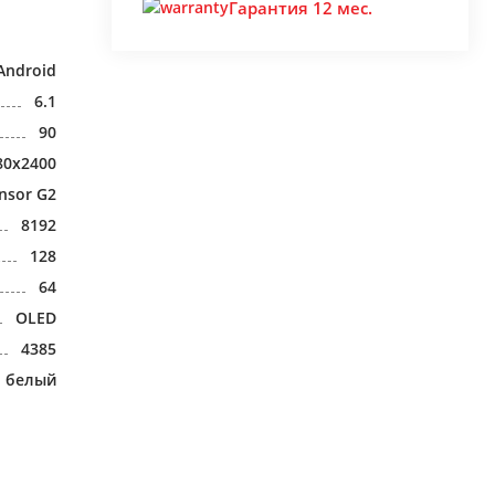
Гарантия 12 мес.
Android
6.1
90
80x2400
nsor G2
8192
128
64
OLED
4385
белый