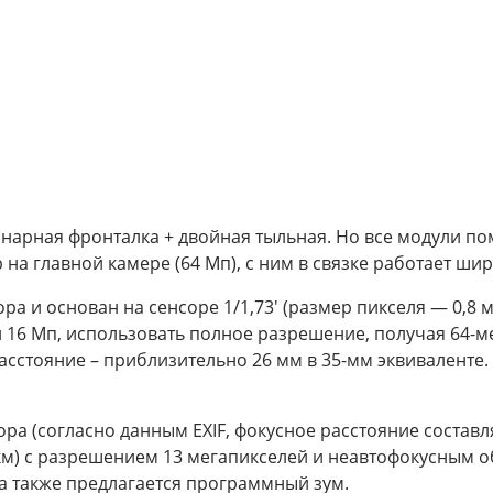
инарная фронталка + двойная тыльная. Но все модули по
 на главной камере (64 Мп), с ним в связке работает ши
ра и основан на сенсоре 1/1,73' (размер пикселя — 0,8 
и 16 Мп, использовать полное разрешение, получая 64-
расстояние – приблизительно 26 мм в 35-мм эквиваленте
ра (согласно данным EXIF, фокусное расстояние составл
мкм) с разрешением 13 мегапикселей и неавтофокусным о
а также предлагается программный зум.