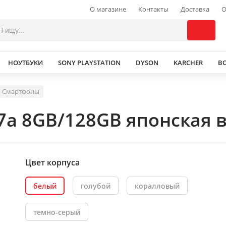
О магазине
Контакты
Доставка
О
НОУТБУКИ
SONY PLAYSTATION
DYSON
KARCHER
В
Смартфоны
7a 8GB/128GB японская в
Цвет корпуса
белый
голубой
коралловый
темно-серый