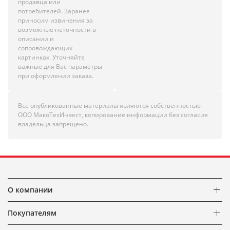
продавца или
потребителей. Заранее
приносим извинения за
возможные неточности в
описании и
сопровождающих
картинках. Уточняйте
важные для Вас параметры
при оформлении заказа.
Все опубликованные материалы являются собственностью
ООО МакоТехИнвест, копирование информации без согласия
владельца запрещено.
О компании
Покупателям