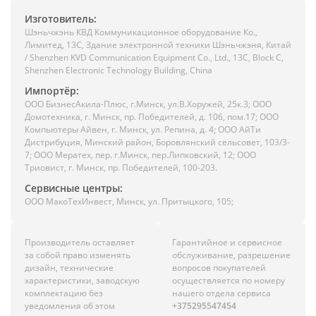
Изготовитель:
Шэньчжэнь КВД Коммуникационное оборудование Ко.,
Лимитед, 13C, Здание электронной техники Шэньчжэня, Китай
/ Shenzhen KVD Communication Equipment Co., Ltd., 13C, Block C,
Shenzhen Electronic Technology Building, China
Импортёр:
ООО БизнесАкила-Плюc, г.Минск, ул.В.Хоружей, 25к.3; ООО
Домотехника, г. Минск, пр. Победителей, д. 106, пом.17; ООО
Компьютеры Айвен, г. Минск, ул. Репина, д. 4; ООО АйТи
Дистрибуция, Минский район, Боровлянский сельсовет, 103/3-
7; ООО Мератех, пер. г.Минск, пер.Липковский, 12; ООО
Триовист, г. Минск, пр. Победителей, 100-203.
Сервисные центры:
ООО МакоТехИнвест, Минск, ул. Притыцкого, 105;
Производитель оставляет
Гарантийное и сервисное
за собой право изменять
обслуживание, разрешение
дизайн, технические
вопросов покупателей
характеристики, заводскую
осуществляется по номеру
комплектацию без
нашего отдела сервиса
уведомления об этом
+375295547454