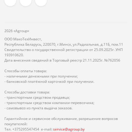
2026 «Agroup»
ООО МакоТехИнвест,
Республика Беларусь, 220070, г.Минск, ул.Радиальная, д.11Б, пом.11
Свидетельство о государственной регистрации от 25.09.2025г. УНП
193910620.
Дата внесения сведений в Торговый реестр 21.11.2025г. №762056
Способы оплаты товара:
- наличными денежными при получении;
- банковской платёжной карточкой при получении.
Способы доставки товара:
- транспортным средством продавца;
- транспортным средством компании-перевозчика;
- самовывоз из пункта выдача заказов.
Гарантийное и сервисное обслуживание, разрешение вопросов
покупателей:
Тел. +375295547454 e-mail:
service@agroup.by