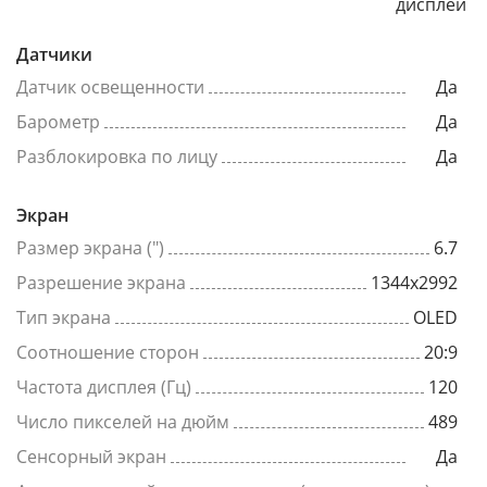
дисплей
Датчики
Датчик освещенности
Да
Барометр
Да
Разблокировка по лицу
Да
Экран
Размер экрана (")
6.7
Разрешение экрана
1344x2992
Тип экрана
OLED
Соотношение сторон
20:9
Частота дисплея (Гц)
120
Число пикселей на дюйм
489
Сенсорный экран
Да