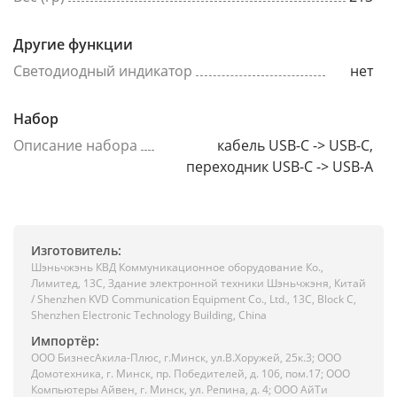
Другие функции
Светодиодный индикатор
нет
Набор
Описание набора
кабель USB-C -> USB-C,
переходник USB-C -> USB-A
Изготовитель:
Шэньчжэнь КВД Коммуникационное оборудование Ко.,
Лимитед, 13C, Здание электронной техники Шэньчжэня, Китай
/ Shenzhen KVD Communication Equipment Co., Ltd., 13C, Block C,
Shenzhen Electronic Technology Building, China
Импортёр:
ООО БизнесАкила-Плюc, г.Минск, ул.В.Хоружей, 25к.3; ООО
Домотехника, г. Минск, пр. Победителей, д. 106, пом.17; ООО
Компьютеры Айвен, г. Минск, ул. Репина, д. 4; ООО АйТи