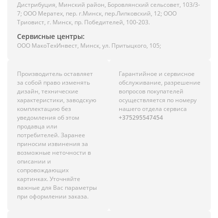
Дистрибуция, Минский район, Боровлянский сельсовет, 103/3-
7; ООО Мератех, пер. г.Минск, пер.Липковский, 12; ООО
Триовист, г. Минск, пр. Победителей, 100-203.
Сервисные центры:
ООО МакоТехИнвест, Минск, ул. Притыцкого, 105;
Производитель оставляет
Гарантийное и сервисное
за собой право изменять
обслуживание, разрешение
дизайн, технические
вопросов покупателей
характеристики, заводскую
осуществляется по номеру
комплектацию без
нашего отдела сервиса
уведомления об этом
+375295547454
продавца или
потребителей. Заранее
приносим извинения за
возможные неточности в
описании и
сопровождающих
картинках. Уточняйте
важные для Вас параметры
при оформлении заказа.