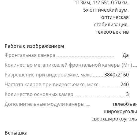
113мм, 1/2.55", 0.7мкм,
5x оптический зум,
оптическая
стабилизация,
телеобъектив
Работа с изображением
Фронтальная камера
Да
Количество мегапикселей фронтальной камеры (Мп)
Разрешение при видеосъемке, макс
3840x2160
Частота кадров при видеосъемке, макс
240
Количество основных камер
3
Дополнительные модули камеры
телеобъек
широкоуголь
сверхширокоугол
Вспышка