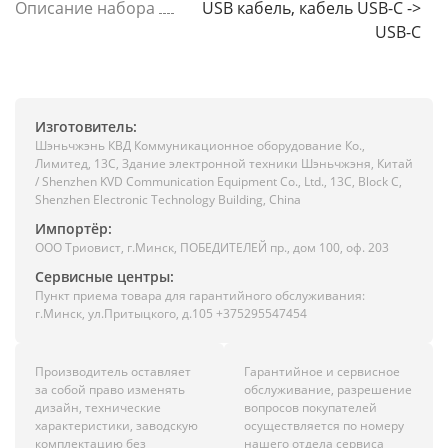
Описание набора
USB кабель, кабель USB-C ->
USB-C
Изготовитель:
Шэньчжэнь КВД Коммуникационное оборудование Ко.,
Лимитед, 13C, Здание электронной техники Шэньчжэня, Китай
/ Shenzhen KVD Communication Equipment Co., Ltd., 13C, Block C,
Shenzhen Electronic Technology Building, China
Импортёр:
ООО Триовист, г.Минск, ПОБЕДИТЕЛЕЙ пр., дом 100, оф. 203
Сервисные центры:
Пункт приема товара для гарантийного обслуживания:
г.Минск, ул.Притыцкого, д.105 +375295547454
Производитель оставляет
Гарантийное и сервисное
за собой право изменять
обслуживание, разрешение
дизайн, технические
вопросов покупателей
характеристики, заводскую
осуществляется по номеру
комплектацию без
нашего отдела сервиса