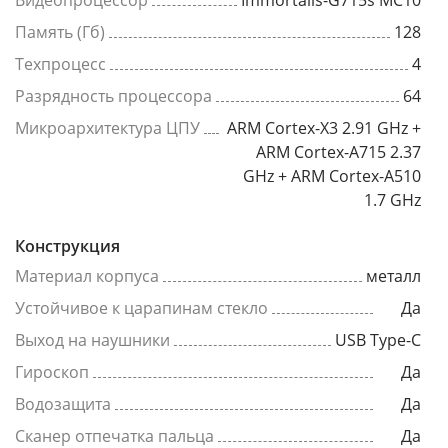
Видеопроцессор
Immortalis-G715s MC10
Память (Гб)
128
Техпроцесс
4
Разрядность процессора
64
Микроархитектура ЦПУ
ARM Cortex-X3 2.91 GHz +
ARM Cortex-A715 2.37
GHz + ARM Cortex-A510
1.7 GHz
Конструкция
Материал корпуса
металл
Устойчивое к царапинам стекло
Да
Выход на наушники
USB Type-C
Гироскоп
Да
Водозащита
Да
Сканер отпечатка пальца
Да