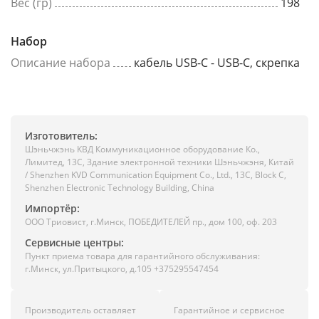
Вес (гр)
198
Набор
Описание набора
кабель USB-C - USB-C, скрепка
Изготовитель:
Шэньчжэнь КВД Коммуникационное оборудование Ко.,
Лимитед, 13C, Здание электронной техники Шэньчжэня, Китай
/ Shenzhen KVD Communication Equipment Co., Ltd., 13C, Block C,
Shenzhen Electronic Technology Building, China
Импортёр:
ООО Триовист, г.Минск, ПОБЕДИТЕЛЕЙ пр., дом 100, оф. 203
Сервисные центры:
Пункт приема товара для гарантийного обслуживания:
г.Минск, ул.Притыцкого, д.105 +375295547454
Производитель оставляет
Гарантийное и сервисное