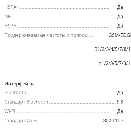
HSPA+
Да
NFC
Да
HSPA
Да
Поддерживаемые частоты и полосы
GSM/EDGE
B1/2/3/4/5/7/8/
n1/2/3/5/7/8/
Интерфейсы
Bluetooth
Да
Стандарт Bluetooth
5.3
Wi-Fi
Да
Стандарт Wi-Fi
802.11be