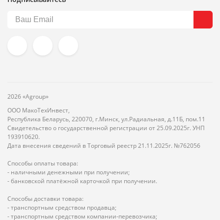
2026 «Agroup»
ООО МакоТехИнвест,
Республика Беларусь, 220070, г.Минск, ул.Радиальная, д.11Б, пом.11
Свидетельство о государственной регистрации от 25.09.2025г. УНП
193910620.
Дата внесения сведений в Торговый реестр 21.11.2025г. №762056
Способы оплаты товара:
- наличными денежными при получении;
- банковской платёжной карточкой при получении.
Способы доставки товара:
- транспортным средством продавца;
- транспортным средством компании-перевозчика;