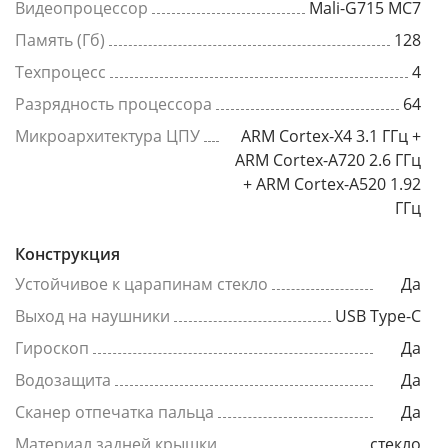
Видеопроцессор
Mali-G715 MC7
Память (Гб)
128
Техпроцесс
4
Разрядность процессора
64
Микроархитектура ЦПУ
ARM Cortex-X4 3.1 ГГц +
ARM Cortex-A720 2.6 ГГц
+ ARM Cortex-A520 1.92
ГГц
Конструкция
Устойчивое к царапинам стекло
Да
Выход на наушники
USB Type-C
Гироскоп
Да
Водозащита
Да
Сканер отпечатка пальца
Да
Материал задней крышки
стекло