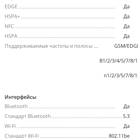
EDGE
Да
HSPA+
Да
NFC
Да
HSPA
Да
Поддерживаемые частоты и полосы
GSM/EDGE
B1/2/3/4/5/7/8/
n1/2/3/5/7/8/
Интерфейсы
Bluetooth
Да
Стандарт Bluetooth
5.3
Wi-Fi
Да
Стандарт Wi-Fi
802.11be