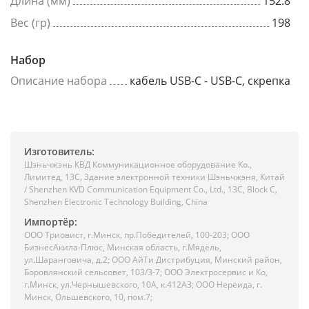
Длина (мм)
152.8
Вес (гр)
198
Набор
Описание набора
кабель USB-C - USB-C, скрепка
Изготовитель:
Шэньчжэнь КВД Коммуникационное оборудование Ко.,
Лимитед, 13C, Здание электронной техники Шэньчжэня, Китай
/ Shenzhen KVD Communication Equipment Co., Ltd., 13C, Block C,
Shenzhen Electronic Technology Building, China
Импортёр:
ООО Триовист, г.Минск, пр.Победителей, 100-203; ООО
БизнесАкила-Плюс, Минская область, г.Мядель,
ул.Шаранговича, д.2; ООО АйТи Дистрибуция, Минский район,
Боровлянский сельсовет, 103/3-7; ООО Электросервис и Ко,
г.Минск, ул.Чернышевского, 10А, к.412АЗ; ООО Нереида, г.
Минск, Ольшевского, 10, пом.7;