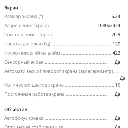
Экран
Размер экрана (")
6.24
Разрешение экрана
1080x2424
Соотношение сторон
20:9
Частота дисплея (Гц)
120
Число пикселей на дюйм
422
Сенсорный экран
Да
Автоматический поворот экрана (акселерометр)
Да
Количество цветов экрана
16
Постоянная работа экрана
Да
Объектив
Автофокусировка
Да
Оптическая стабилизация
Да