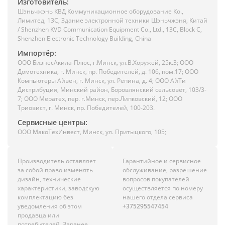
Изготовитель:
Шэньчжэнь КВД Коммуникационное оборудование Ко.,
Лимитед, 13C, Здание электронной техники Шэньчжэня, Китай
/ Shenzhen KVD Communication Equipment Co., Ltd., 13C, Block C,
Shenzhen Electronic Technology Building, China
Импортёр:
ООО БизнесАкила-Плюc, г.Минск, ул.В.Хоружей, 25к.3; ООО
Домотехника, г. Минск, пр. Победителей, д. 106, пом.17; ООО
Компьютеры Айвен, г. Минск, ул. Репина, д. 4; ООО АйТи
Дистрибуция, Минский район, Боровлянский сельсовет, 103/3-
7; ООО Мератех, пер. г.Минск, пер.Липковский, 12; ООО
Триовист, г. Минск, пр. Победителей, 100-203.
Сервисные центры:
ООО МакоТехИнвест, Минск, ул. Притыцкого, 105;
Производитель оставляет
Гарантийное и сервисное
за собой право изменять
обслуживание, разрешение
дизайн, технические
вопросов покупателей
характеристики, заводскую
осуществляется по номеру
комплектацию без
нашего отдела сервиса
уведомления об этом
+375295547454
продавца или
потребителей. Заранее