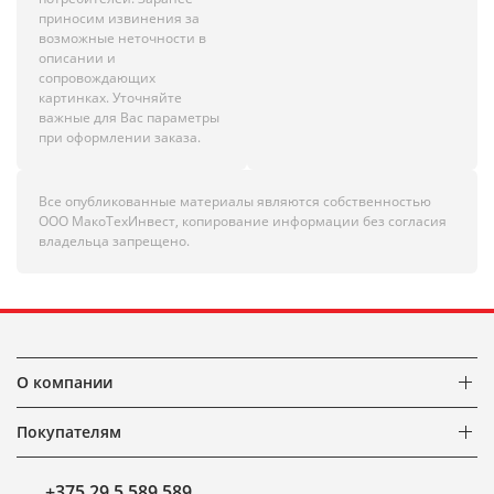
приносим извинения за
возможные неточности в
описании и
сопровождающих
картинках. Уточняйте
важные для Вас параметры
при оформлении заказа.
Все опубликованные материалы являются собственностью
ООО МакоТехИнвест, копирование информации без согласия
владельца запрещено.
О компании
Покупателям
+375 29 5 589 589