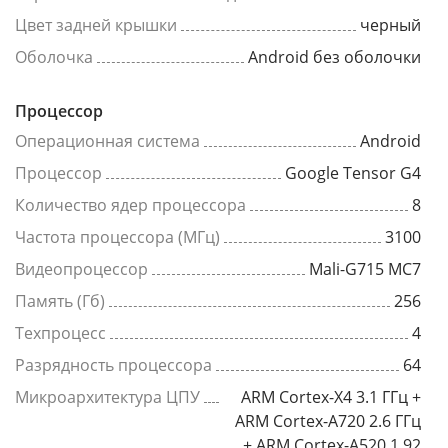
Цвет задней крышки
черный
Оболочка
Android без оболочки
Процессор
Операционная система
Android
Процессор
Google Tensor G4
Количество ядер процессора
8
Частота процессора (МГц)
3100
Видеопроцессор
Mali-G715 MC7
Память (Гб)
256
Техпроцесс
4
Разрядность процессора
64
Микроархитектура ЦПУ
ARM Cortex-X4 3.1 ГГц +
ARM Cortex-A720 2.6 ГГц
+ ARM Cortex-A520 1.92