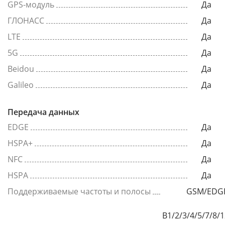
GPS-модуль
Да
ГЛОНАСС
Да
LTE
Да
5G
Да
Beidou
Да
Galileo
Да
Передача данных
EDGE
Да
HSPA+
Да
NFC
Да
HSPA
Да
Поддерживаемые частоты и полосы
GSM/EDGE
B1/2/3/4/5/7/8/