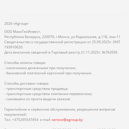
2026 «Agroup»
ООО МакоТехИнвест,
Республика Беларусь, 220070, г.Минск, ул.Радиальная, д.11Б, пом.11
Свидетельство о государственной регистрации от 25.09.2025г. УНП
193910620.
Дата внесения сведений в Торговый реестр 21.11.2025г. №762056
Способы оплаты товара:
- наличными денежными при получении;
- банковской платёжной карточкой при получении.
Способы доставки товара:
- транспортным средством продавца;
- транспортным средством компании-перевозчика;
- самовывоз из пункта выдача заказов.
Гарантийное и сервисное обслуживание, разрешение вопросов
покупателей:
Тел. +375295547454 e-mail:
service@agroup.by