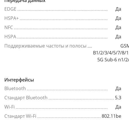
Передача данных
EDGE
Да
HSPA+
Да
NFC
Да
HSPA
Да
Поддерживаемые частоты и полосы
GSM
B1/2/3/4/5/7/8/
5G Sub-6 n1/2
Интерфейсы
Bluetooth
Да
Стандарт Bluetooth
5.3
Wi-Fi
Да
Стандарт Wi-Fi
802.11be