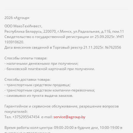
2026 «Agroup»
ООО МакоТехИнвест,
Республика Беларусь, 220070, г.Минск, ул.Радиальная, д.11Б, пом.11
Свидетельство о государственной регистрации от 25.09.2025г. УНП
193910620.
Дата внесения сведений в Торговый реестр 21.11.2025г. №762056
Способы оплаты товара:
- наличными денежными при получении;
- банковской платёжной карточкой при получении.
Способы доставки товара:
- транспортным средством продавца;
- транспортным средством компании-перевозчика;
- самовывоз из пункта выдача заказов.
Гарантийное и сервисное обслуживание, разрешение вопросов
покупателей:
Тел. +375295547454 e-mail:
service@agroup.by
Время работы колл-центра: 09:00-20:00 в будние дни, 10:00-19:00 в
выходные и праздничные.