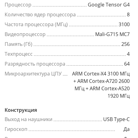
Процессор
Google Tensor G4
Количество ядер процессора
8
Частота процессора (МГц)
3100
Видеопроцессор
Mali-G715 MC7
Память (Гб)
256
Техпроцесс
4
Разрядность процессора
64
Микроархитектура ЦПУ
ARM Cortex-X4 3100 МГц
+ ARM Cortex-A720 2600
МГц + ARM Cortex-A520
1920 МГц
Конструкция
Выход на наушники
USB Type-C
Гироскоп
Да