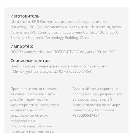
Изготовитель:
Шэньчжэнь КВД Коммуникационное оборудование Ко.,
Лимитед, 13C, Здание электронной техники Шэньчжэня, Китай
/ Shenzhen KVD Communication Equipment Co., Ltd., 13C, Block C,
Shenzhen Electronic Technology Building, China
Импортёр:
ООО Триовист, г.Минск, ПОБЕДИТЕЛЕЙ пр., дом 100, оф. 203
Сервисные центры:
Пункт приема товара для гарантийного обслуживания:
г.Минск, ул.Притыцкого, д.105 +375295547454
Производитель оставляет
Гарантийное и сервисное
за собой право изменять
обслуживание, разрешение
дизайн, технические
вопросов покупателей
характеристики, заводскую
осуществляется по номеру
комплектацию без
нашего отдела сервиса
уведомления об этом
+375295547454
продавца или
потребителей. Заранее
приносим извинения за