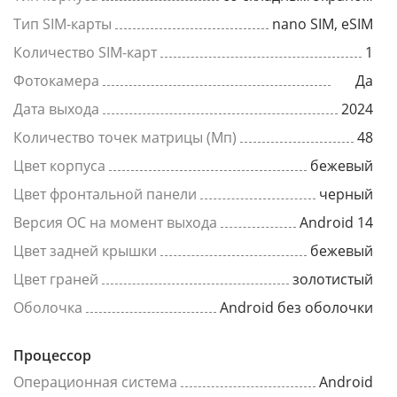
Тип SIM-карты
nano SIM, eSIM
Количество SIM-карт
1
Фотокамера
Да
Дата выхода
2024
Количество точек матрицы (Мп)
48
Цвет корпуса
бежевый
Цвет фронтальной панели
черный
Версия ОС на момент выхода
Android 14
Цвет задней крышки
бежевый
Цвет граней
золотистый
Оболочка
Android без оболочки
Процессор
Операционная система
Android