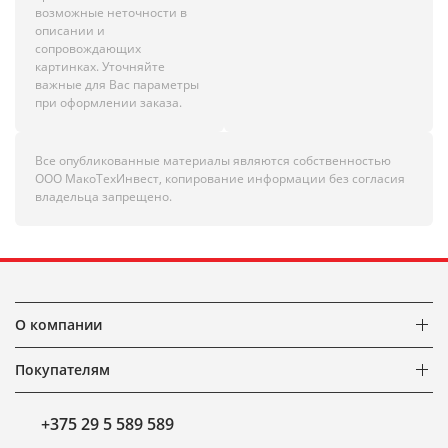
возможные неточности в
описании и
сопровождающих
картинках. Уточняйте
важные для Вас параметры
при оформлении заказа.
Все опубликованные материалы являются собственностью
ООО МакоТехИнвест, копирование информации без согласия
владельца запрещено.
О компании
Покупателям
+375 29 5 589 589