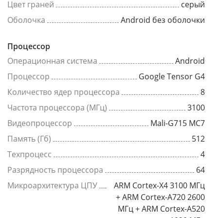
Цвет граней
серый
Оболочка
Android без оболочки
Процессор
Операционная система
Android
Процессор
Google Tensor G4
Количество ядер процессора
8
Частота процессора (МГц)
3100
Видеопроцессор
Mali-G715 MC7
Память (Гб)
512
Техпроцесс
4
Разрядность процессора
64
Микроархитектура ЦПУ
ARM Cortex-X4 3100 МГц
+ ARM Cortex-A720 2600
МГц + ARM Cortex-A520