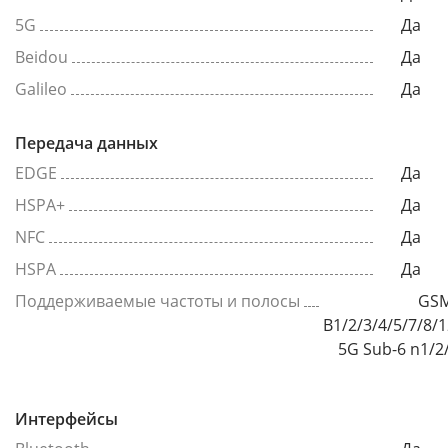
5G
Да
Beidou
Да
Galileo
Да
Передача данных
EDGE
Да
HSPA+
Да
NFC
Да
HSPA
Да
Поддерживаемые частоты и полосы
GSM
B1/2/3/4/5/7/8/
5G Sub-6 n1/2
Интерфейсы