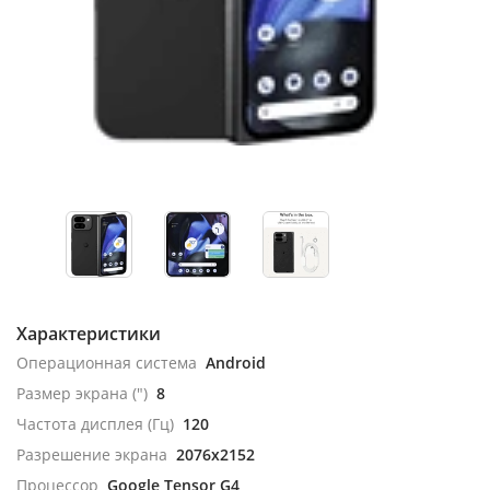
Характеристики
Операционная система
Android
Размер экрана (")
8
Частота дисплея (Гц)
120
Разрешение экрана
2076x2152
Процессор
Google Tensor G4