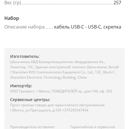
Вес (гр)
257
Набор
Описание набора
кабель USB-C - USB-C, скрепка
Изготовитель:
Шэньчжэнь КВД Коммуникационное оборудование Ко.,
Лимитед, 13C, Здание электронной техники Шэньчжэня, Китай
/ Shenzhen KVD Communication Equipment Co., Ltd., 13C, Block C,
Shenzhen Electronic Technology Building, China
Импортёр:
ООО Триовист, г.Минск, ПОБЕДИТЕЛЕЙ пр., дом 100, оф. 203
Сервисные центры:
Пункт приема товара для гарантийного обслуживания:
г.Минск, ул.Притыцкого, д.105 +375295547454
Производитель оставляет
Гарантийное и сервисное