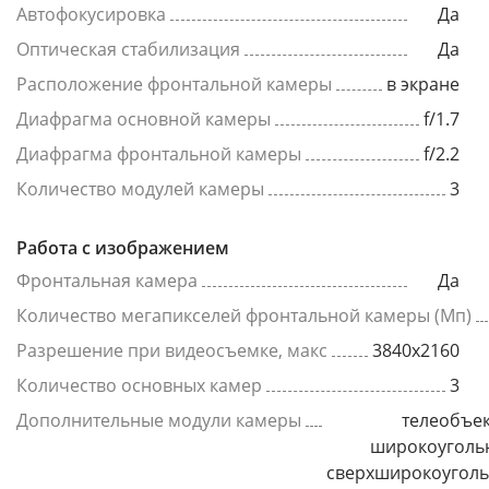
Автофокусировка
Да
Оптическая стабилизация
Да
Расположение фронтальной камеры
в экране
Диафрагма основной камеры
f/1.7
Диафрагма фронтальной камеры
f/2.2
Количество модулей камеры
3
Работа с изображением
Фронтальная камера
Да
Количество мегапикселей фронтальной камеры (Мп)
Разрешение при видеосъемке, макс
3840x2160
Количество основных камер
3
Дополнительные модули камеры
телеобъек
широкоуголь
сверхширокоугол