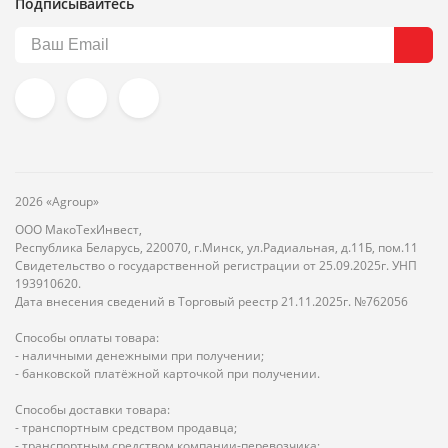
Подписывайтесь
2026 «Agroup»
ООО МакоТехИнвест,
Республика Беларусь, 220070, г.Минск, ул.Радиальная, д.11Б, пом.11
Свидетельство о государственной регистрации от 25.09.2025г. УНП
193910620.
Дата внесения сведений в Торговый реестр 21.11.2025г. №762056
Способы оплаты товара:
- наличными денежными при получении;
- банковской платёжной карточкой при получении.
Способы доставки товара:
- транспортным средством продавца;
- транспортным средством компании-перевозчика;