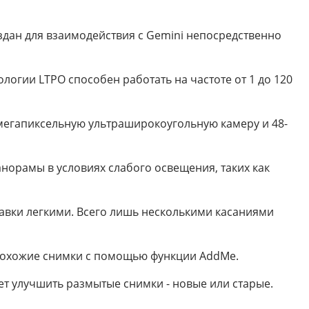
оздан для взаимодействия с Gemini непосредственно
логии LTPO способен работать на частоте от 1 до 120
-мегапиксельную ультраширокоугольную камеру и 48-
панорамы в условиях слабого освещения, таких как
равки легкими. Всего лишь несколькими касаниями
 похожие снимки с помощью функции AddMe.
ет улучшить размытые снимки - новые или старые.