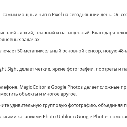
 - самый мощный чип в Pixel на сегодняшний день. Он с
исплей - яркий, плавный и насыщенный. Благодаря техно
седневных задачах.
включает 50-мегапиксельный основной сенсор, новую 48
ght Sight делает четкие, яркие фотографии, портреты и 
ефоне. Magic Editor в Google Photos делает сложные п
местить объекты и многое другое.
учите удивительную групповую фотографию, объединяя
лькими касаниями Photo Unblur в Google Photos помога