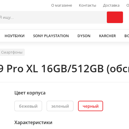
О магазине
Контакты
Доставка
О
НОУТБУКИ
SONY PLAYSTATION
DYSON
KARCHER
В
Смартфоны
9 Pro XL 16GB/512GB (об
Цвет корпуса
бежевый
зеленый
черный
Характеристики