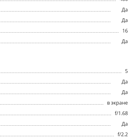
Да
Да
16
Да
5
Да
Да
в экране
f/1.68
Да
f/2.2