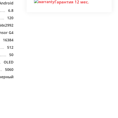
Гарантия 12 мес.
Android
6.8
120
44x2992
nsor G4
16384
512
50
OLED
5060
черный