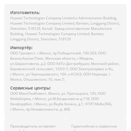
Изготовитель:
Huawei Technologies Company Limited и Administration Building,
Huawei Technologies Company Limited, Bantian, Longgang District,
Shenzhen, 518129, Китай. Завод изготовителя: Manufacture
Building, Huawei Technologies Company Limited, Bantian,
Longgang District, Shenzhen, 518129
Импортёр:
ООО Триовист, г.Минск, пр.Победителей, 100-203; ООО
БизнесАкила-Плюс, Минская область, г.Мядель,
ул.Шаранговича, д.2; ООО АйТи Дистрибуция, Минский район,
Боровлянский сельсовет, 103/3-7; ООО Электросервис и Ко,
г.Минск, ул.Чернышевского, 10А, к.412АЗ; ООО Нереида, г.
Минск, Ольшевского, 10, пом.7;
Сервисные центры:
ООО МакоТехИнвест, Минск, ул. Притыцкого, 105; ООО
Мобайлрем, г.Минск, ул.М.Богдановича д.118; ООО
Кенфордбел, г.Минск, ул.Якуба Коласа, д.1; ЧТУП МобиЛАБ,
г.Минск, пр.Независимости, д. 46Б
Производитель оставляет
Гарантийное и сервисное