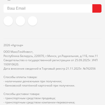
2026 «Agroup»
ООО МакоТехИнвест,
Республика Беларусь, 220070, г.Минск, ул.Радиальная, д.11Б, пом.11
Свидетельство о государственной регистрации от 25.09.2025г. УНП
193910620.
Дата внесения сведений в Торговый реестр 21.11.2025г. №762056
Способы оплаты товара:
- наличными денежными при получении;
- банковской платёжной карточкой при получении.
Способы доставки товара:
- транспортным средством продавца;
- транспортным средством компании-перевозчика;