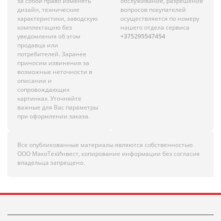
за собой право изменять
обслуживание, разрешение
дизайн, технические
вопросов покупателей
характеристики, заводскую
осуществляется по номеру
комплектацию без
нашего отдела сервиса
уведомления об этом
+375295547454
продавца или
потребителей. Заранее
приносим извинения за
возможные неточности в
описании и
сопровождающих
картинках. Уточняйте
важные для Вас параметры
при оформлении заказа.
Все опубликованные материалы являются собственностью
ООО МакоТехИнвест, копирование информации без согласия
владельца запрещено.