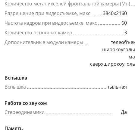
Количество мегапикселей фронтальной камеры (Мп)
Разрешение при видеосъемке, макс
3840x2160
Частота кадров при видеосъемке, макс
60
Количество основных камер
3
Дополнительные модули камеры
телеобъек
широкоуголь
ма
сверхширокоугол
Вспышка
Вспышка
тыльная
Работа со звуком
Стереодинамики
Да
Память