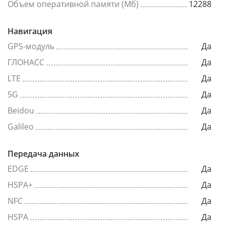
Объем оперативной памяти (Мб)
12288
Навигация
GPS-модуль
Да
ГЛОНАСС
Да
LTE
Да
5G
Да
Beidou
Да
Galileo
Да
Передача данных
EDGE
Да
HSPA+
Да
NFC
Да
HSPA
Да