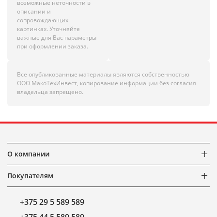
возможные неточности в
описании и
сопровождающих
картинках. Уточняйте
важные для Вас параметры
при оформлении заказа.
Все опубликованные материалы являются собственностью
ООО МакоТехИнвест, копирование информации без согласия
владельца запрещено.
О компании
Покупателям
+375 29 5 589 589