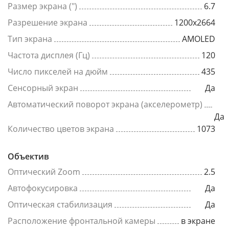
Размер экрана (")
6.7
Разрешение экрана
1200x2664
Тип экрана
AMOLED
Частота дисплея (Гц)
120
Число пикселей на дюйм
435
Сенсорный экран
Да
Автоматический поворот экрана (акселерометр)
Да
Количество цветов экрана
1073
Объектив
Оптический Zoom
2.5
Автофокусировка
Да
Оптическая стабилизация
Да
Расположение фронтальной камеры
в экране