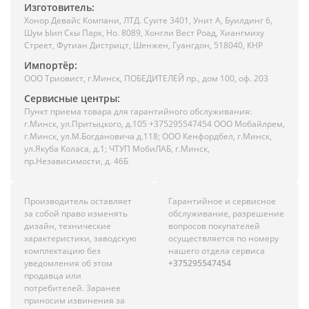
Изготовитель:
Хонор Девайс Компани, ЛТД. Суите 3401, Унит A, Буилдинг 6,
Шум Ыип Скы Парк, Но. 8089, Хонгли Вест Роад, Xиангмиху
Стреет, Футиан Дистрицт, Шенжен, Гуангдон, 518040, КНР
Импортёр:
ООО Триовист, г.Минск, ПОБЕДИТЕЛЕЙ пр., дом 100, оф. 203
Сервисные центры:
Пункт приема товара для гарантийного обслуживания:
г.Минск, ул.Притыцкого, д.105 +375295547454 ООО Мобайлрем,
г.Минск, ул.М.Богдановича д.118; ООО Кенфордбел, г.Минск,
ул.Якуба Коласа, д.1; ЧТУП МобиЛАБ, г.Минск,
пр.Независимости, д. 46Б
Производитель оставляет
Гарантийное и сервисное
за собой право изменять
обслуживание, разрешение
дизайн, технические
вопросов покупателей
характеристики, заводскую
осуществляется по номеру
комплектацию без
нашего отдела сервиса
уведомления об этом
+375295547454
продавца или
потребителей. Заранее
приносим извинения за