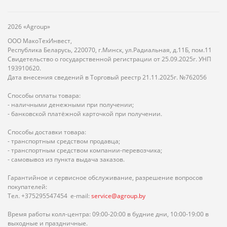
2026 «Agroup»
ООО МакоТехИнвест,
Республика Беларусь, 220070, г.Минск, ул.Радиальная, д.11Б, пом.11
Свидетельство о государственной регистрации от 25.09.2025г. УНП
193910620.
Дата внесения сведений в Торговый реестр 21.11.2025г. №762056
Способы оплаты товара:
- наличными денежными при получении;
- банковской платёжной карточкой при получении.
Способы доставки товара:
- транспортным средством продавца;
- транспортным средством компании-перевозчика;
- самовывоз из пункта выдача заказов.
Гарантийное и сервисное обслуживание, разрешение вопросов
покупателей:
Тел. +375295547454 e-mail:
service@agroup.by
Время работы колл-центра: 09:00-20:00 в будние дни, 10:00-19:00 в
выходные и праздничные.