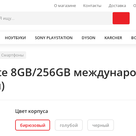
О магазине
Контакты
Доставка
О
НОУТБУКИ
SONY PLAYSTATION
DYSON
KARCHER
В
Смартфоны
ite 8GB/256GB междунар
)
Цвет корпуса
бирюзовый
голубой
черный