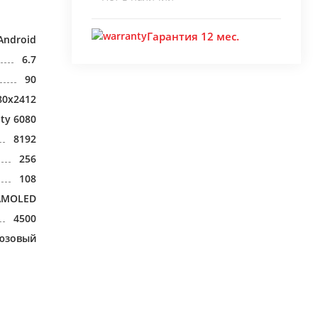
Гарантия 12 мес.
Android
6.7
90
80x2412
ty 6080
8192
256
108
AMOLED
4500
юзовый