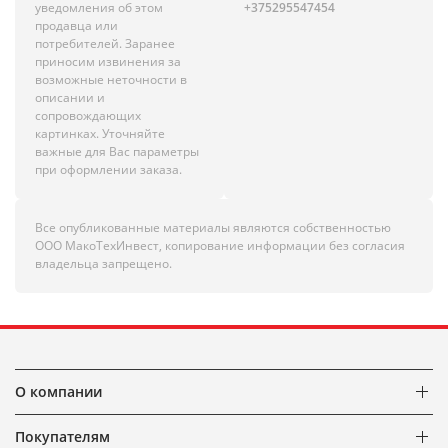
уведомления об этом
+375295547454
продавца или
потребителей. Заранее
приносим извинения за
возможные неточности в
описании и
сопровождающих
картинках. Уточняйте
важные для Вас параметры
при оформлении заказа.
Все опубликованные материалы являются собственностью
ООО МакоТехИнвест, копирование информации без согласия
владельца запрещено.
О компании
Покупателям