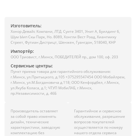
Изготовитель:
Хонор Девайс Компани, ЛТД. Суите 3401, Унит A, Буилдинг 6,
Шум Ыип Скы Парк, Но. 8089, Хонгли Вест Роад, Xиангмиху
Стреет, Футиан Дистрицт, Шенжен, Гуангдон, 518040, КНР
Импортёр:
ООО Триовист, г.Минск, ПОБЕДИТЕЛЕЙ пр., дом 100, оф. 203
Сервисные центры:
Пункт приема товара для гарантийного обслуживания:
г.Минск, ул.Притыцкого, д.105 +375295547454 ООО Мобайлрем,
г.Минск, ул.М.Богдановича д.118; ООО Кенфордбел, г.Минск,
ул.Якуба Коласа, д.1; ЧТУП МобиЛАБ, г.Минск,
пр.Независимости, д. 46Б
Производитель оставляет
Гарантийное и сервисное
за собой право изменять
обслуживание, разрешение
дизайн, технические
вопросов покупателей
характеристики, заводскую
осуществляется по номеру
комплектацию без
нашего отдела сервиса