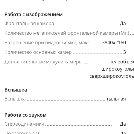
Работа с изображением
Фронтальная камера
Да
Количество мегапикселей фронтальной камеры (Мп)
Разрешение при видеосъемке, макс
3840x2160
Количество основных камер
3
Дополнительные модули камеры
телеобъек
широкоуголь
сверхширокоугол
Вспышка
Вспышка
тыльная
Работа со звуком
Стереодинамики
Да
Поддержка AAC
Да