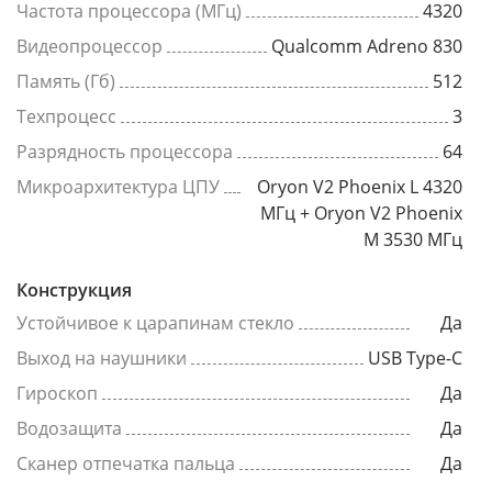
Частота процессора (МГц)
4320
Видеопроцессор
Qualcomm Adreno 830
Память (Гб)
512
Техпроцесс
3
Разрядность процессора
64
Микроархитектура ЦПУ
Oryon V2 Phoenix L 4320
МГц + Oryon V2 Phoenix
M 3530 МГц
Конструкция
Устойчивое к царапинам стекло
Да
Выход на наушники
USB Type-C
Гироскоп
Да
Водозащита
Да
Сканер отпечатка пальца
Да