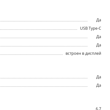
Да
USB Type-C
Да
Да
встроен в дисплей
Да
Да
6.7