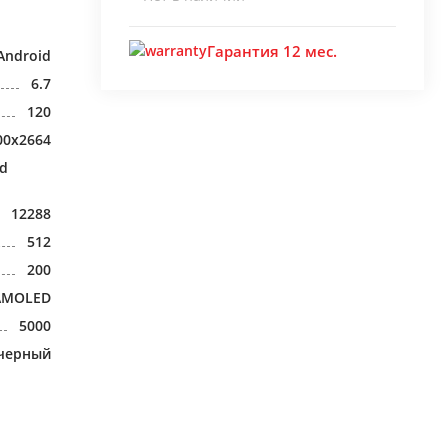
Гарантия 12 мес.
Android
6.7
120
00x2664
ed
12288
512
200
AMOLED
5000
черный