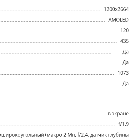
1200x2664
AMOLED
120
435
Да
Да
1073
Да
в экране
f/1.9
верхширокоугольный+макро 2 Мп, f/2.4, датчик глубины