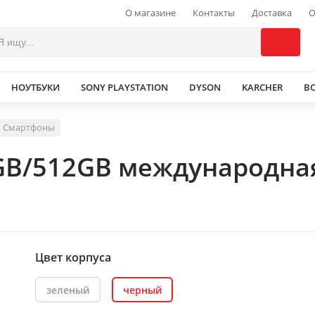
О магазине
Контакты
Доставка
О
НОУТБУКИ
SONY PLAYSTATION
DYSON
KARCHER
В
Смартфоны
GB/512GB международна
Цвет корпуса
зеленый
черный