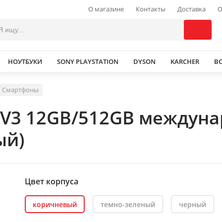
О магазине
Контакты
Доставка
О
НОУТБУКИ
SONY PLAYSTATION
DYSON
KARCHER
В
Смартфоны
 V3 12GB/512GB междуна
ый)
Цвет корпуса
коричневый
темно-зеленый
черный