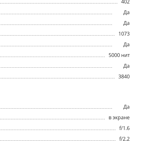
402
Да
Да
1073
Да
5000 нит
Да
3840
Да
в экране
f/1.6
f/2.2