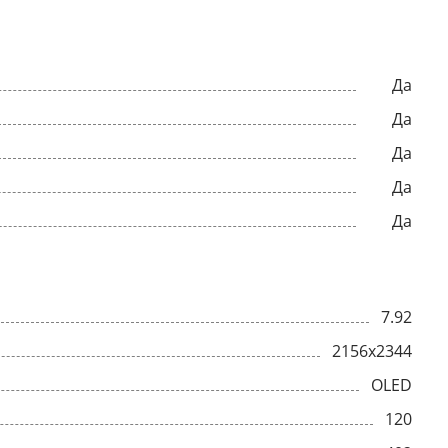
Да
Да
Да
Да
Да
7.92
2156x2344
OLED
120