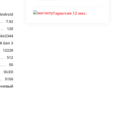
Гарантия 12 мес.
Android
7.92
120
56x2344
8 Gen 3
12228
512
50
OLED
5150
чневый